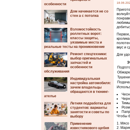
18.06.20
особенности
Пригото
Дом начинается не со
волнуйт
стен а с потолка
понрави
любимые
добитьс
Взломостойкость
роллетных ворот:
Первое,
классы защиты,
кролика
уязвимые места и
полотен
реальные тесты на проникновение
вкус и 
Ремонт спецтехники:
Для удо
выбор оригинальных
Э
запчастей и
особенности
Подгот
обслуживания
Обжарк
Тушени
Индивидуальная
Подача
настройка автомобиля:
Использ
зачем владельцы
обращаются в тюнинг-
Чесн
ателье
Черн
Тимь
Летняя подработка для
Розм
студентов: варианты
Папр
занятости и советы по
Чтобы б
выбору
Мясо
Применение
Марин
известнякового щебня