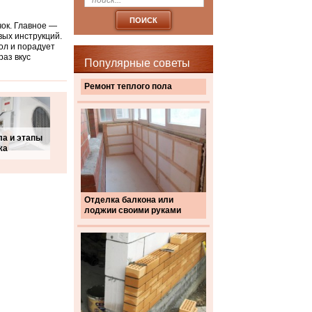
чок. Главное —
вых инструкций.
ол и порадует
раз вкус
Популярные советы
Ремонт теплого пола
а и этапы
жа
Отделка балкона или
лоджии своими руками