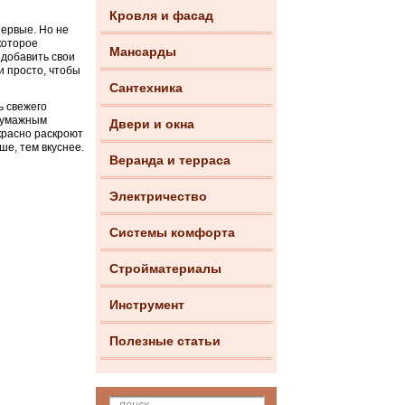
Кровля и фасад
первые. Но не
которое
Мансарды
 добавить свои
и просто, чтобы
Сантехника
ь свежего
 бумажным
Двери и окна
красно раскроют
ше, тем вкуснее.
Веранда и терраса
Электричество
Системы комфорта
Стройматериалы
Инструмент
Полезные статьи