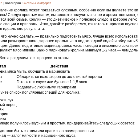
25
| Категория:
Системы комфорта
вление кролика может показаться сложным, особенно если вы делаете это в
есь! Следуя простым шагам, вы сможете получить сочное и ароматное мясо, 
тся всей семье. Кролик — это диетическое и полезное блюдо, в которое легко
 специи и приправы. Итак, давайте разберемся, как готовить кролика вкусно 
я идеального результата.
 что нужно сделать, — правильно подготовить мясо. Лучше всего использоват
 или размороженного, заранее промыть его под холодной водой и обсушить
цем. Далее, подготовьте маринад: смесь масел, специй и лимонного сока пре
сделают мясо мягким. Важно мариновать кролика минимум 1-2 часа — чем доль
бства разделим весь процесс на этапы:
тап
Действия
овка мяса
Мыть, обсушить и мариновать
а
Обжарить со всех сторон до золотистой корочки
е
Готовить в соусе или бульоне 1-1,5 часа
Подавать с любимыми гарнирами
уйте список популярных специй для кролика:
ок и лук
ый перец
ян
арин
ика
людо получилось вкусным и простым, придерживайтесь следующих советов:
 должно быть свежим или правильно размороженным
ад — залог мягкости и насыщенного вкуса