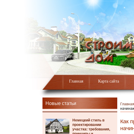
Главная
Карта сайта
Новые статьи
Главна
начина
Немецкий стиль в
Как п
проектировании
начи
участка: требования,
принципы и