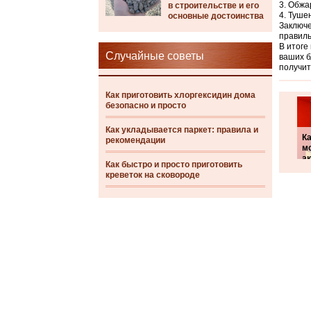
Обжар
в строительстве и его
Тушен
основные достоинства
Заключе
правиль
В итоге
Случайные советы
ваших б
получит
Как приготовить хлоргексидин дома
безопасно и просто
Как укладывается паркет: правила и
К
рекомендации
м
а
Как быстро и просто приготовить
креветок на сковороде