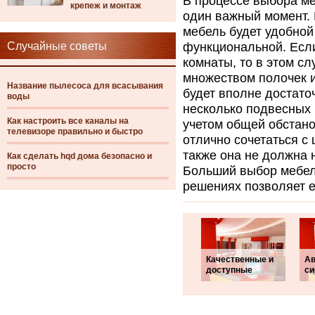
В процессе выбора м
крепеж и монтаж
один важный момент. 
мебель будет удобной
Случайные советы
функциональной. Есл
комнаты, то в этом с
множеством полочек и
Название пылесоса для всасывания
будет вполне достато
воды
несколько подвесных 
Как настроить все каналы на
учетом общей обстано
телевизоре правильно и быстро
отлично сочетаться с
также она не должна 
Как сделать hqd дома безопасно и
просто
Больший выбор мебел
решениях позволяет е
Качественные и
Ав
доступные
си