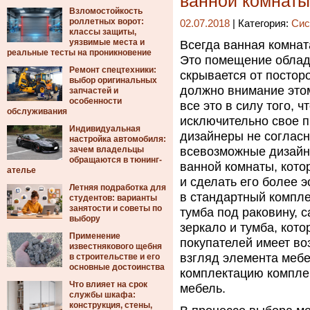
ванной комнаты
Взломостойкость
роллетных ворот:
02.07.2018
| Категория:
Сис
классы защиты,
уязвимые места и
Всегда ванная комнат
реальные тесты на проникновение
Это помещение облада
Ремонт спецтехники:
скрывается от постор
выбор оригинальных
должно внимание этом
запчастей и
особенности
все это в силу того, 
обслуживания
исключительно свое 
Индивидуальная
дизайнеры не соглас
настройка автомобиля:
зачем владельцы
всевозможные дизайн
обращаются в тюнинг-
ванной комнаты, кото
ателье
и сделать его более 
Летняя подработка для
в стандартный компле
студентов: варианты
занятости и советы по
тумба под раковину, 
выбору
зеркало и тумба, кото
Применение
покупателей имеет во
известнякового щебня
взгляд элемента мебе
в строительстве и его
основные достоинства
комплектацию компле
Что влияет на срок
мебель.
службы шкафа:
конструкция, стены,