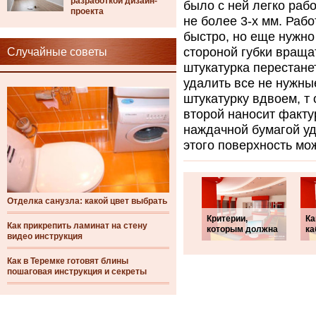
разработкой дизайн-
было с ней легко раб
проекта
не более 3-х мм. Раб
быстро, но еще нужно
стороной губки враща
Случайные советы
штукатурка перестане
удалить все не нужны
штукатурку вдвоем, т 
второй наносит факту
наждачной бумагой уд
этого поверхность мо
Отделка санузла: какой цвет выбрать
Критерии,
Ка
Как прикрепить ламинат на стену
которым должна
ка
видео инструкция
Как в Теремке готовят блины
пошаговая инструкция и секреты