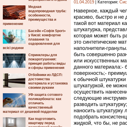
01.04.2019
| Категория:
Сис
Медная
Наверное, каждый чел
водопроводная труба:
особенности,
красиво, быстро и не 
преимущества и
такой вот материал к
применение
штукатурка, представ
Басейн «Софія Sport»
которая может быть р
у Києві: комфортне
плавання та
это синтетические ма
оздоровлення для
наполнители-гранулы
всієї родини
быть совершенно разн
Спринклеры для
пожаротушения:
или искусственных м
принцип работы виды
данного материала:- 
и сферы применения
поверхность;- преиму
Отбойники из ЛДСП:
к обычной штукатурки 
достоинства
материала и установка
штукатуркой, ее мож
своими руками
осуществить нанесени
УФ-защита сотового
следующие инструмент
поликарбоната: как
отличить
разводить штукатурку
качественный
наносить штукатурку л
материал от дешевой подделки
подобрать консистен
Как подготовить
жидкой, что бы, не ра
квартиру перед