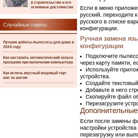
в строительстве и его
основные достоинства
Если в меню приложе
русский, переходите 
русского в списке ва
Случайные советы
конфигурации.
Ручная замена яз
Лучшие роботы-пылесосы для дома в
конфигурации
2024 году
Подключите пылесос
Как настроить автоматический запуск
через карту памяти, е
программ при включении компьютера
Используйте прилож
Как испечь вкусный медовый торт
устройства.
шаг за шагом
Создайте текстовы
Добавьте в него стр
Скопируйте файл об
Перезагрузите устр
Дополнительные
Если после замены фа
настройки устройства
перезагрузку или вып