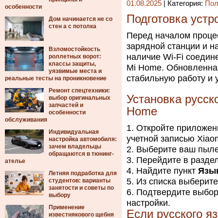
01.08.2025
| Категория:
Пол
особенности
Подготовка устр
Дом начинается не со
стен а с потолка
Перед началом процес
зарядной станции и н
Взломостойкость
наличие Wi-Fi соедин
роллетных ворот:
классы защиты,
Mi Home. Обновленна
уязвимые места и
стабильную работу и 
реальные тесты на проникновение
Ремонт спецтехники:
Установка русск
выбор оригинальных
запчастей и
Home
особенности
обслуживания
Откройте приложе
Индивидуальная
учетной записью Xiaom
настройка автомобиля:
зачем владельцы
Выберите ваш пылес
обращаются в тюнинг-
Перейдите в разде
ателье
Найдите пункт
Язы
Летняя подработка для
Из списка выберит
студентов: варианты
занятости и советы по
Подтвердите выбор 
выбору
настройки.
Применение
Если русского я
известнякового щебня