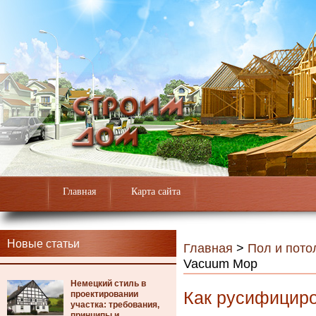
Главная
Карта сайта
Новые статьи
Главная
>
Пол и пото
Vacuum Mop
Немецкий стиль в
Как русифициро
проектировании
участка: требования,
принципы и