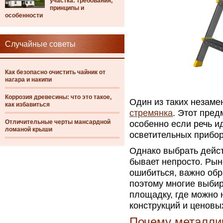
участка: требования,
принципы и
особенности
Случайные советы
Как безопасно очистить чайник от
нагара и накипи
Коррозия древесины: что это такое,
Один из таких незам
как избавиться
стремянка
. Этот пре
Отличительные черты мансардной
особенно если речь и
ломаной крыши
осветительных прибор
Однако выбрать дейс
бывает непросто. Рын
ошибиться, важно об
поэтому многие выби
площадку, где можно 
конструкций и ценовы
Почему металли