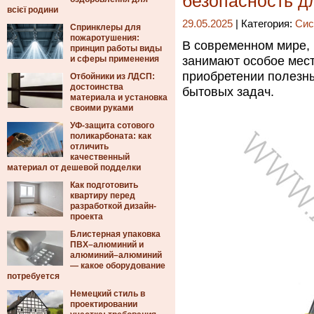
безопасность д
всієї родини
29.05.2025
| Категория:
Сис
Спринклеры для
пожаротушения:
В современном мире,
принцип работы виды
и сферы применения
занимают особое мес
приобретении полезн
Отбойники из ЛДСП:
достоинства
бытовых задач.
материала и установка
своими руками
УФ-защита сотового
поликарбоната: как
отличить
качественный
материал от дешевой подделки
Как подготовить
квартиру перед
разработкой дизайн-
проекта
Блистерная упаковка
ПВХ–алюминий и
алюминий–алюминий
— какое оборудование
потребуется
Немецкий стиль в
проектировании