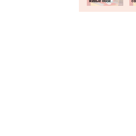
живые обои
со