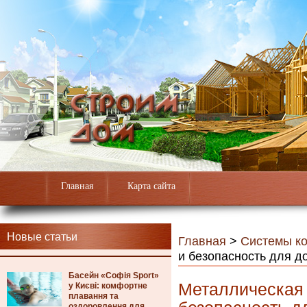
Главная
Карта сайта
Новые статьи
Главная
>
Системы к
и безопасность для д
Басейн «Софія Sport»
Металлическая 
у Києві: комфортне
плавання та
оздоровлення для