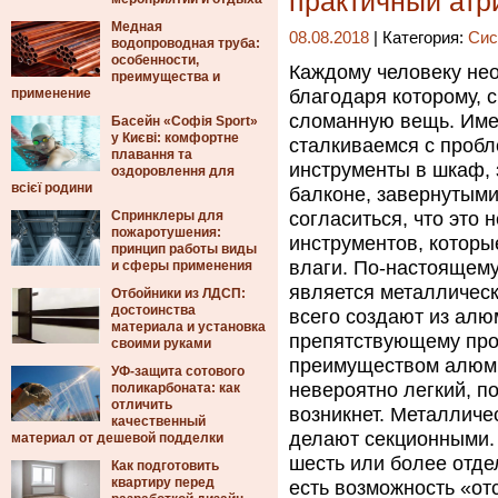
практичный атр
Медная
08.08.2018
| Категория:
Сис
водопроводная труба:
особенности,
Каждому человеку нео
преимущества и
применение
благодаря которому, 
сломанную вещь.
Имея
Басейн «Софія Sport»
у Києві: комфортне
сталкиваемся с проб
плавання та
инструменты в шкаф, 
оздоровлення для
всієї родини
балконе, завернутыми 
Спринклеры для
согласиться, что это 
пожаротушения:
инструментов, которы
принцип работы виды
влаги. По-настоящем
и сферы применения
является металлическ
Отбойники из ЛДСП:
достоинства
всего создают из алю
материала и установка
препятствующему про
своими руками
преимуществом алюми
УФ-защита сотового
невероятно легкий, п
поликарбоната: как
отличить
возникнет. Металличе
качественный
делают секционными. Т
материал от дешевой подделки
шесть или более отдел
Как подготовить
квартиру перед
есть возможность «от