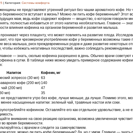
25
| Категория:
Системы комфорта
женщины не представляют утренний ритуал без чашки ароматного кофе. Но чт
о беременности вступает в жизнь? Можно ли пить кофе беременным? Этот в
будущих мам, ведь кофе содержит кофеин — вещество, о котором говорили мн
онять: полностью избавиться от этого напитка необязательно. Главное — зна
ости влияния кофеина на организм беременной и развития малыша.
проникает через плаценту, что может повлиять на развитие плода. Исследо
ают, что при чрезмерном употреблении кофе у беременных возможны такие п
е веса малыша, риск преждевременных родов и даже развитие некоторых от
, чтобы избежать негативных последствий, важно соблюдать рекомендуемые
лавное — знать, сколько кофеина разрешено в день. Обычно врачи советуют
кофеина в сутки. В таблице ниже можно увидеть примерное содержание кофе
х:
Напиток
Кофеин, мг
еский эспрессо (30 мл)
63
аварного кофе (200 мл)
140
чай (200 мл)
47
30 мл)
35
 не представляете утро без кофе, лучше меньше, да лучше. Помимо этого, м
 менее насыщенные напитки: зеленый чай, травяные настои или соки.
оупотребляйте кофеином. Оставляйте его как отдельное удовольствие, а не
имость.
айте внимание на свою реакцию организма, возможна увеличенная чувствит
 во время беременности.
льтируйтесь с врачом и следите за самочувствием.
ном итоге, можно ли пить кофе беременным? Да, но с умом. Главное — знать 