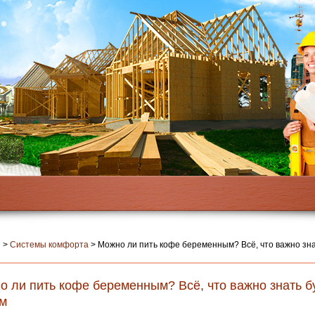
я
>
Системы комфорта
>
Можно ли пить кофе беременным? Всё, что важно зн
о ли пить кофе беременным? Всё, что важно знать 
м