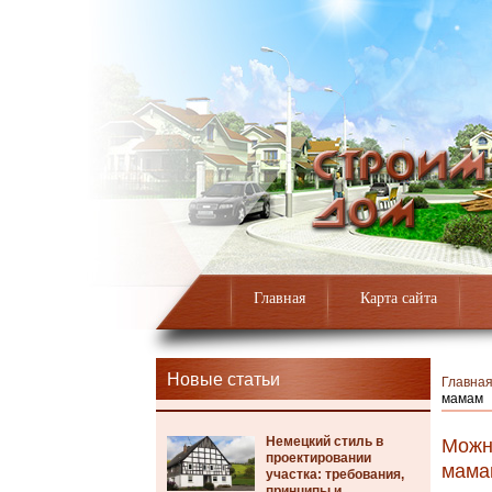
Главная
Карта сайта
Новые статьи
Главна
мамам
Немецкий стиль в
Можн
проектировании
мама
участка: требования,
принципы и