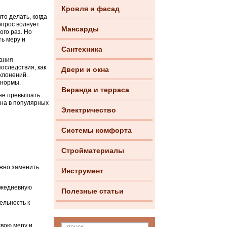
Кровля и фасад
о делать, когда
опрос волнует
Мансарды
ого раз. Но
ть меру и
Сантехника
вания
оследствия, как
Двери и окна
клонений.
 нормы.
Веранда и терраса
 не превышать
ина в популярных
Электричество
Системы комфорта
Стройматериалы
ожно заменить
Инструмент
 ежедневную
Полезные статьи
ельность к
свою меру и