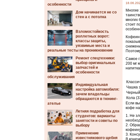
18.06.20
особенности
Многие 
Дом начинается не со
таинств
стен а с потолка
многих 
стоит п
особенн
Взломостойкость
роллетных ворот:
Кофеин 
классы защиты,
показыв
уязвимые места и
снижени
реальные тесты на проникновение
Поэтому
Ремонт спецтехники:
Самое г
выбор оригинальных
200 мг 
запчастей и
напитка
особенности
обслуживания
Классич
Индивидуальная
Чашка з
настройка автомобиля:
Черный 
зачем владельцы
Кола (3
обращаются в тюнинг-
Если вы
ателье
кофе на
Летняя подработка для
Не зл
студентов: варианты
необход
занятости и советы по
Обращ
выбору
кофеину
Применение
Консу
известнякового щебня
В конеч