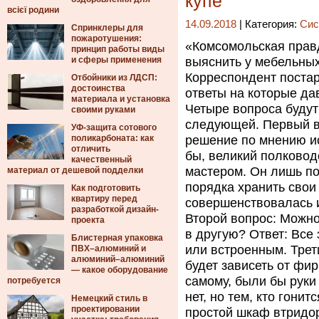
купе
всієї родини
14.09.2018
| Категория:
Сис
Спринклеры для
пожаротушения:
«Комсомольская прав
принцип работы виды
и сферы применения
выяснить у мебельных
Корреспондент постар
Отбойники из ЛДСП:
достоинства
ответы на которые да
материала и установка
Четыре вопроса будут
своими руками
следующей. Первый во
УФ-защита сотового
поликарбоната: как
решение по мнению и
отличить
бы, великий полковод
качественный
мастером. Он лишь п
материал от дешевой подделки
порядка хранить свои
Как подготовить
квартиру перед
совершенствовалась 
разработкой дизайн-
Второй вопрос: Можн
проекта
в другую? Ответ: Все
Блистерная упаковка
или встроенным. Трет
ПВХ–алюминий и
алюминий–алюминий
будет зависеть от фи
— какое оборудование
самому, были бы руки 
потребуется
нет, но тем, кто гони
Немецкий стиль в
проектировании
простой шкаф втридор