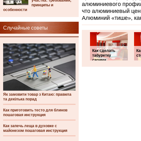
участка: требования,
алюминиевого профиля
принципы и
особенности
что алюминиевый цен
Алюминий «тише», как
Случайные советы
Как сделать
Ка
табуретку
ст
своими
Як замовити товар з Китаю: правила
та декілька порад
Как приготовить тесто для блинов
пошаговая инструкция
Как запечь леща в духовке с
майонезом пошаговая инструкция