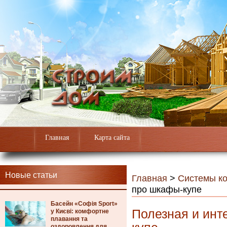
Главная
Карта сайта
Новые статьи
Главная
>
Системы к
про шкафы-купе
Басейн «Софія Sport»
Полезная и ин
у Києві: комфортне
плавання та
оздоровлення для