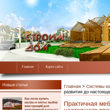
Главная
Карта сайта
Новые статьи
Главная
>
Системы к
развития до настоящ
Как легко купить
Практичная меб
шатры и зонты: выбор
конструкций для
мероприятий и отдыха