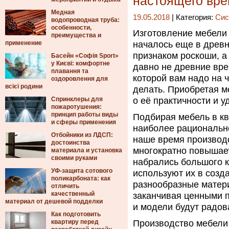
настоящего вр
Медная
19.05.2018
| Категория:
Сис
водопроводная труба:
особенности,
Изготовление мебели 
преимущества и
применение
началось еще в древн
признаком роскоши, а
Басейн «Софія Sport»
у Києві: комфортне
давно не древние вре
плавання та
которой вам надо на ч
оздоровлення для
всієї родини
делать. Приобретая м
Спринклеры для
о её практичности и 
пожаротушения:
принцип работы виды
Подбирая мебель в кв
и сферы применения
наиболее рационально
Отбойники из ЛДСП:
наше время производс
достоинства
многократно повышает
материала и установка
своими руками
набрались большого к
УФ-защита сотового
используют их в созд
поликарбоната: как
разнообразные матери
отличить
качественный
заканчивая ценными 
материал от дешевой подделки
и модели будут радов
Как подготовить
квартиру перед
Производство мебели 