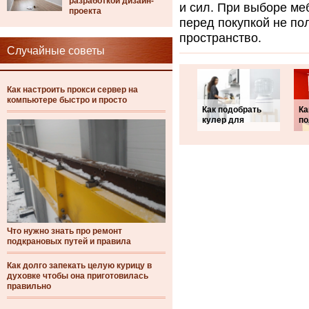
разработкой дизайн-
и сил. При выборе ме
проекта
перед покупкой не по
пространство.
Случайные советы
Как настроить прокси сервер на
компьютере быстро и просто
Как подобрать
Ка
кулер для
по
Что нужно знать про ремонт
подкрановых путей и правила
Как долго запекать целую курицу в
духовке чтобы она приготовилась
правильно