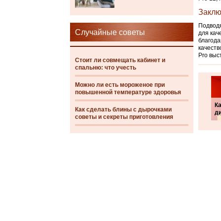
Заклю
Подводя
Случайные советы
для кач
благода
качеств
Pro выс
Стоит ли совмещать кабинет и
спальню: что учесть
Можно ли есть мороженое при
повышенной температуре здоровья
К
Как сделать блины с дырочками
д
советы и секреты приготовления