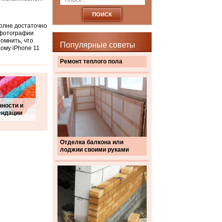
полне достаточно
 фотографии
омнить, что
Популярные советы
тому iPhone 11
.
Ремонт теплого пола
ности и
ендации
Отделка балкона или
лоджии своими руками