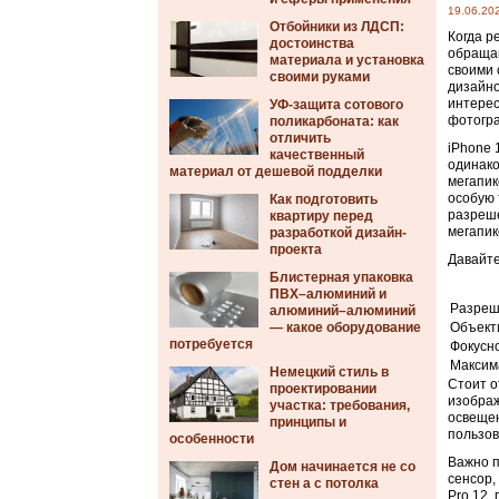
19.06.20
Отбойники из ЛДСП:
Когда р
достоинства
обращаю
материала и установка
своими 
своими руками
дизайно
интерес
УФ-защита сотового
фотогр
поликарбоната: как
отличить
iPhone 
качественный
одинако
материал от дешевой подделки
мегапик
особую 
Как подготовить
разреше
квартиру перед
мегапик
разработкой дизайн-
проекта
Давайте
Блистерная упаковка
ПВХ–алюминий и
Разреш
алюминий–алюминий
— какое оборудование
Объект
потребуется
Фокусн
Максим
Немецкий стиль в
Стоит о
проектировании
изображ
участка: требования,
освещен
принципы и
пользов
особенности
Важно п
Дом начинается не со
сенсор,
стен а с потолка
Pro 12,