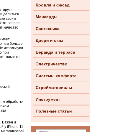
Кровля и фасад
которую
и делиться
Мансарды
ько своим
Этот вопрос
ит качество
Сантехника
 имеет
Двери и окна
то чем больше
ple используют
Веранда и терраса
о при
не только от
Электричество
Системы комфорта
ческий
Стройматериалы
Инструмент
иям обработки
лохом
ства
Полезные статьи
. Важен и
й у iPhone 11
 мегапикселей.