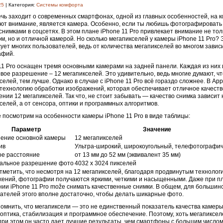
25
| Категория:
Системы комфорта
ечь заходит о современных смартфонах, одной из главных особенностей, на 
т внимание, является камера. Особенно, если ты любишь фотографировать 
снимками в соцсетях. В этом плане iPhone 11 Pro привлекает внимание не тол
м, но и отличной камерой. Но сколько мегапикселей у камеры iPhone 11 Pro? 
ует многих пользователей, ведь от количества мегапикселей во многом завис
афий.
11 Pro оснащен тремя основными камерами на задней панели. Каждая из них
вое разрешение – 12 мегапикселей. Это удивительно, ведь многие думают, ч
селей, тем лучше. Однако в случае с iPhone 11 Pro всё гораздо сложнее. В Ap
технологию обработки изображений, которая обеспечивает отличное качеств
нии 12 мегапикселей. Так что, не стоит забывать — качество снимка зависит 
селей, а от сенсора, оптики и программных алгоритмов.
 посмотрим на особенности камеры iPhone 11 Pro в виде таблицы:
Параметр
Значение
ение основной камеры
12 мегапикселей
ив
Ультра-широкий, широкоугольный, телефотографи
ое расстояние
от 13 мм до 52 мм (эквивалент 35 мм)
альное разрешение фото
4032 x 3024 пикселей
тметить, что несмотря на 12 мегапикселей, благодаря продвинутым технолог
ений, фотографии получаются яркими, четкими и насыщенными. Даже при п
ии iPhone 11 Pro može снимать качественные снимки. В общем, для большин
ателей этого вполне достаточно, чтобы делать шикарные фото.
омнить, что мегапиксели — это не единственный показатель качества камеры
 оптика, стабилизация и программное обеспечение. Поэтому, хоть мегапикселе
 при этом он часто дает лучшие результаты, чем смартфоны с большим числом