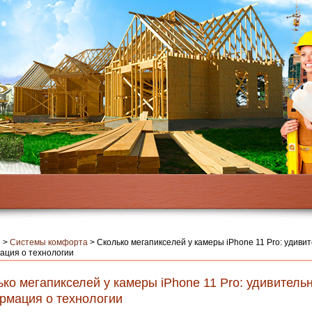
я
>
Системы комфорта
>
Сколько мегапикселей у камеры iPhone 11 Pro: удиви
ация о технологии
ко мегапикселей у камеры iPhone 11 Pro: удивитель
рмация о технологии