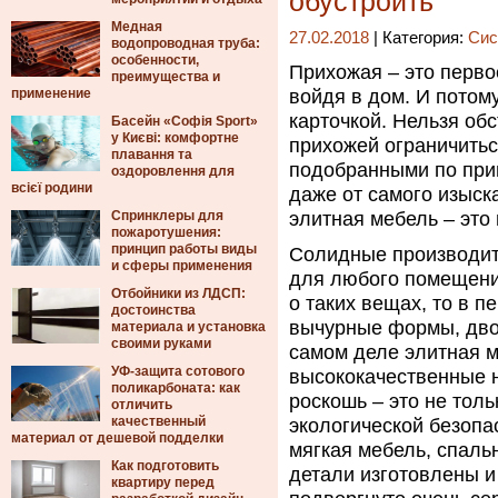
обустроить
Медная
27.02.2018
| Категория:
Сис
водопроводная труба:
особенности,
Прихожая – это перво
преимущества и
применение
войдя в дом.
И потому
карточкой. Нельзя об
Басейн «Софія Sport»
у Києві: комфортне
прихожей ограничить
плавання та
подобранными по прин
оздоровлення для
всієї родини
даже от самого изыск
Спринклеры для
элитная мебель – это 
пожаротушения:
принцип работы виды
Солидные производит
и сферы применения
для любого помещения
Отбойники из ЛДСП:
о таких вещах, то в 
достоинства
вычурные формы, дво
материала и установка
своими руками
самом деле элитная м
УФ-защита сотового
высококачественные 
поликарбоната: как
роскошь – это не толь
отличить
качественный
экологической безопа
материал от дешевой подделки
мягкая мебель, спаль
Как подготовить
детали изготовлены и
квартиру перед