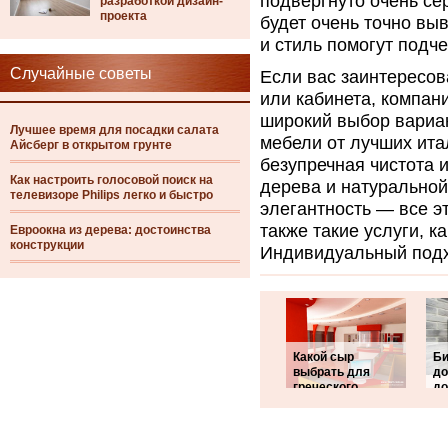
подвергнуто очень се
разработкой дизайн-
проекта
будет очень точно вы
и стиль помогут подч
Случайные советы
Если вас заинтересов
или кабинета, компан
широкий выбор вариан
Лучшее время для посадки салата
мебели от лучших ита
Айсберг в открытом грунте
безупречная чистота 
Как настроить голосовой поиск на
дерева и натуральной
телевизоре Philips легко и быстро
элегантность — все э
также такие услуги, к
Евроокна из дерева: достоинства
конструкции
Индивидуальный подхо
Какой сыр
Би
выбрать для
до
греческого
до