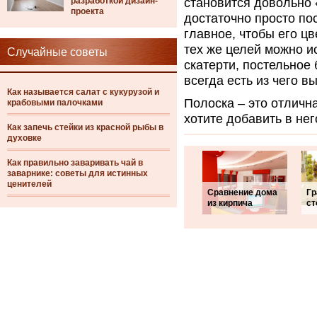
разработкой дизайн-
становится довольно 
проекта
достаточно просто по
главное, чтобы его ц
тех же целей можно и
Случайные советы
скатерти, постельное
всегда есть из чего в
Как называется салат с кукурузой и
Полоска – это отличн
крабовыми палочками
хотите добавить в не
Как запечь стейки из красной рыбы в
духовке
Как правильно заваривать чай в
заварнике: советы для истинных
ценителей
Сравнение дома
Гр
из кирпича
ст