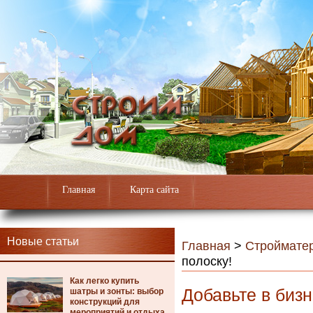
Главная
Карта сайта
Новые статьи
Главная
>
Строймате
полоску!
Как легко купить
Добавьте в бизн
шатры и зонты: выбор
конструкций для
мероприятий и отдыха