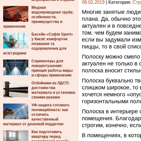
08.02.2019
| Категория:
Стр
Медная
Многие занятые люди 
водопроводная труба:
особенности,
плана.
Да, обычно это
преимущества и
актуален и в повседн
применение
том, чем будем занима
Басейн «Софія Sport»
если вы задумали изм
у Києві: комфортне
плавання та
пиццы, то в свой спис
оздоровлення для
всієї родини
Полоску можно смело 
Спринклеры для
актуален не только в
пожаротушения:
полоска вносит стиль
принцип работы виды
и сферы применения
Полоска буквально тв
Отбойники из ЛДСП:
слишком широкое, то 
достоинства
материала и установка
хочется немного «опу
своими руками
горизонтальными пол
УФ-защита сотового
поликарбоната: как
Полоска в интерьере 
отличить
помещения. Благодаря
качественный
материал от дешевой подделки
строгим, конечно, есл
Как подготовить
В помещениях, в кото
квартиру перед