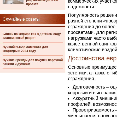
разработкой дизайн-
коммерческих участко
проекта
надежности.
Популярность решени
Случайные советы
разной степени «проз
ограждения до более
просветами. Для реги
Блины на кефире как в детском саду
нагрузками часто вы
классический рецепт
качественной оцинко
Лучший выбор ламината для
климатические воздей
квартиры в 2024 году
Достоинства ев
Лучшие бренды для покупки варочной
панели и духовки
Основные преимущест
эстетики, а также с г
ограждения.
Долговечность – оц
коррозии и выгорания
Аккуратный внешний
профилей, возможност
Проветриваемость –
уменьшается парусно