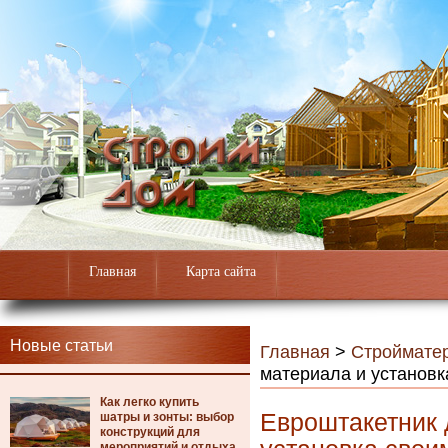
Главная
Карта сайта
Новые статьи
Главная
>
Строймате
материала и установк
Как легко купить
Евроштакетник 
шатры и зонты: выбор
конструкций для
мероприятий и отдыха