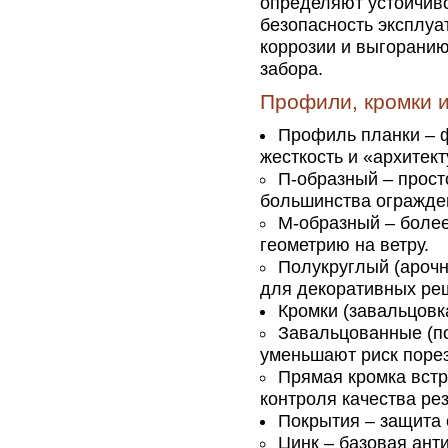
определяют устойчиво
безопасность эксплуат
коррозии и выгоранию
забора.
Профили, кромки и
Профиль планки – 
жесткость и «архитект
П-образный – прост
большинства огражде
М-образный – боле
геометрию на ветру.
Полукруглый (арочн
для декоративных ре
Кромки (завальцовка
Завальцованные (п
уменьшают риск порез
Прямая кромка встр
контроля качества рез
Покрытия – защита 
Цинк – базовая ант