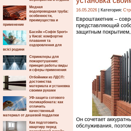
установка свои
Медная
16.05.2026
| Категория:
Стр
водопроводная труба:
особенности,
Евроштакетник – сов
преимущества и
применение
представляющий собо
защитным покрытием, 
Басейн «Софія Sport»
у Києві: комфортне
плавання та
оздоровлення для
всієї родини
Спринклеры для
пожаротушения:
принцип работы виды
и сферы применения
Отбойники из ЛДСП:
достоинства
материала и установка
своими руками
УФ-защита сотового
поликарбоната: как
отличить
качественный
материал от дешевой подделки
Он сочетает аккуратн
Как подготовить
обслуживания, поэтом
квартиру перед