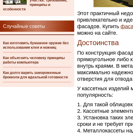
участка: требования,
принципы и
особенности
Этот практичный недо
привлекательно и ид
фасадов. Купить
фаса
Случайные советы
можно на сайте.
Достоинства
Как изготовить бумажное оружие без
использования клея и ножниц
По конструкция фасад
Как объяснить человеку принципы
прямоугольное либо к
работы компьютера
внутрь краями. В мет
максимально надежно
Как долго варить замороженные
брокколи для идеальной готовности
отверстия для отвода
У кассетных изделий 
популярность:
Для такой облицов
Кассетные элемент
Установка таких эл
сроки и не требует п
Металлокассеты на