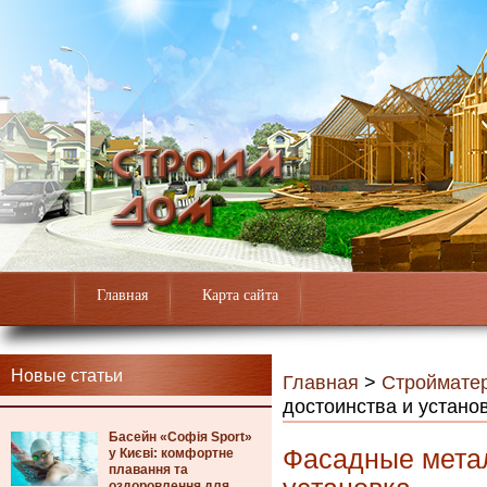
Главная
Карта сайта
Новые статьи
Главная
>
Строймате
достоинства и устано
Басейн «Софія Sport»
Фасадные метал
у Києві: комфортне
плавання та
оздоровлення для