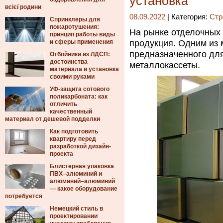
установка
всієї родини
08.09.2022
| Категория:
Стр
Спринклеры для
пожаротушения:
На рынке отделочных
принцип работы виды
и сферы применения
продукция. Одним из 
предназначенного дл
Отбойники из ЛДСП:
достоинства
металлокассеты.
материала и установка
своими руками
УФ-защита сотового
поликарбоната: как
отличить
качественный
материал от дешевой подделки
Как подготовить
квартиру перед
разработкой дизайн-
проекта
Блистерная упаковка
ПВХ–алюминий и
алюминий–алюминий
— какое оборудование
потребуется
Немецкий стиль в
проектировании