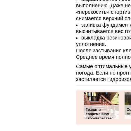
выполнению. Даже не
«перекосить» спортив
снимается верхний сл
заливка фундамент
высчитывается вес го
выкладка резиновой
уплотнение.
После застывания кле
Среднее время полног
Самые оптимальные ус
погода. Если по прог
застилается гидроиз
Гранит в
Ос
современном
пе
строительстве: