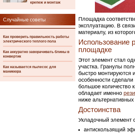
крепеж и монтаж
Площадка соответство
Случайные советы
эксплуатацию. В связ
материалу, из которог
Как проверить правильность работы
Использование р
электрического теплого пола
площадке
Как аккуратно заворачивать блины в
конвертик
Этот элемент стал од
участка. Гранулы пол
Как называется пылесос для
маникюра
быстро монтируются 
особенности сделали
большое количество 
обладает именно
рези
ниже альтернативных
Достоинства
Укладочный элемент 
антискользящий эфф