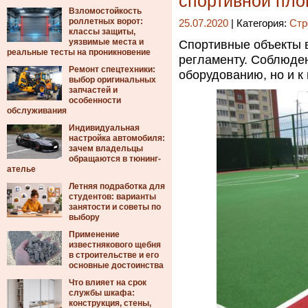
спортивной пл
Взломостойкость
роллетных ворот:
25.07.2020
| Категория:
Стр
классы защиты,
уязвимые места и
Спортивные объекты 
реальные тесты на проникновение
регламенту. Соблюден
Ремонт спецтехники:
оборудованию, но и к
выбор оригинальных
запчастей и
особенности
обслуживания
Индивидуальная
настройка автомобиля:
зачем владельцы
обращаются в тюнинг-
ателье
Летняя подработка для
студентов: варианты
занятости и советы по
выбору
Применение
известнякового щебня
в строительстве и его
основные достоинства
Что влияет на срок
службы шкафа:
конструкция, стены,