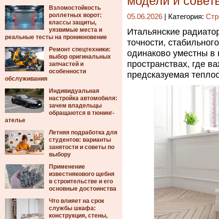
модели и совет
Взломостойкость
роллетных ворот:
05.06.2026
| Категория:
Стр
классы защиты,
уязвимые места и
Итальянские радиатор
реальные тесты на проникновение
точности, стабильного
Ремонт спецтехники:
одинаково уместны в 
выбор оригинальных
пространствах, где в
запчастей и
особенности
предсказуемая теплоо
обслуживания
Индивидуальная
настройка автомобиля:
зачем владельцы
обращаются в тюнинг-
ателье
Летняя подработка для
студентов: варианты
занятости и советы по
выбору
Применение
известнякового щебня
в строительстве и его
основные достоинства
Что влияет на срок
службы шкафа:
конструкция, стены,