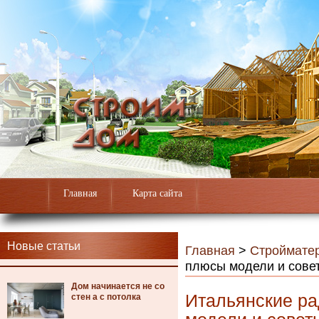
Главная
Карта сайта
Новые статьи
Главная
>
Строймате
плюсы модели и сове
Дом начинается не со
Итальянские ра
стен а с потолка