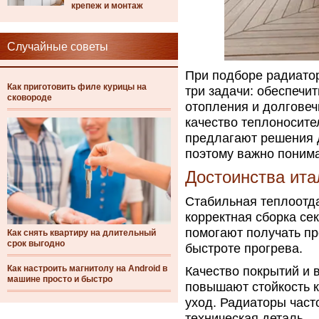
крепеж и монтаж
Случайные советы
При подборе радиато
Как приготовить филе курицы на
три задачи: обеспечи
сковороде
отопления и долговеч
качество теплоносите
предлагают решения д
поэтому важно понима
Достоинства ита
Стабильная теплоотда
корректная сборка се
помогают получать пр
Как снять квартиру на длительный
срок выгодно
быстроте прогрева.
Как настроить магнитолу на Android в
Качество покрытий и
машине просто и быстро
повышают стойкость к
уход. Радиаторы часто
техническая деталь.