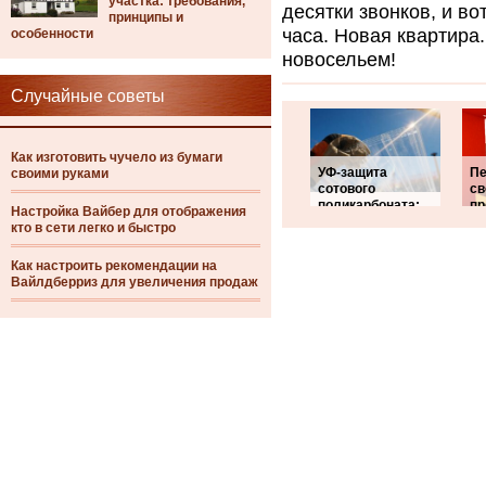
участка: требования,
десятки звонков, и во
принципы и
часа. Новая квартира.
особенности
новосельем!
Случайные советы
Как изготовить чучело из бумаги
УФ-защита
Пе
своими руками
сотового
св
поликарбоната:
пр
Настройка Вайбер для отображения
кто в сети легко и быстро
Как настроить рекомендации на
Вайлдберриз для увеличения продаж