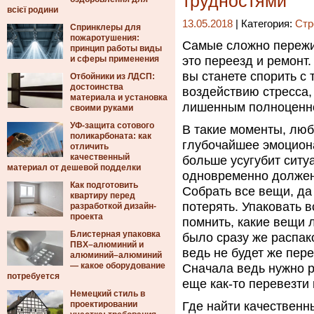
трудностями
всієї родини
13.05.2018
| Категория:
Стр
Спринклеры для
пожаротушения:
Самые сложно пережи
принцип работы виды
и сферы применения
это переезд и ремонт.
вы станете спорить с
Отбойники из ЛДСП:
достоинства
воздействию стресса,
материала и установка
лишенным полноценно
своими руками
УФ-защита сотового
В такие моменты, люб
поликарбоната: как
глубочайшее эмоциона
отличить
качественный
больше усугубит ситу
материал от дешевой подделки
одновременно должен
Как подготовить
Собрать все вещи, да 
квартиру перед
потерять. Упаковать в
разработкой дизайн-
проекта
помнить, какие вещи 
Блистерная упаковка
было сразу же распак
ПВХ–алюминий и
ведь не будет же пер
алюминий–алюминий
— какое оборудование
Сначала ведь нужно р
потребуется
еще как-то перевезти
Немецкий стиль в
проектировании
Где найти качественн