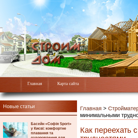
Главная
Карта сайта
Новые статьи
Главная
>
Строймате
минимальными трудн
Басейн «Софія Sport»
Как переехать 
у Києві: комфортне
плавання та
оздоровлення для