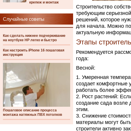
крепеж и монтаж
Строительство собст
требующим серьезной 
Случайные советы
решений, которое нуж
для начала. Можно п
актуальную информа
Как сделать нижнее подчеркивание
на ноутбуке HP легко и быстро
Этапы строител
Как настроить iPhone 16 пошаговая
Рекомендуется рассмо
инструкция
года:
Весной:
Умеренная температ
создает комфортные у
работать более эффек
Рост растений: Ес
создание сада возле д
этим.
Пошаговое описание процесса
монтажа натяжных ПВХ потолков
Снижение стоимост
материалы могут быть
строители активно за