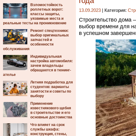
года
Взломостойкость
роллетных ворот:
13.09.2023
| Категория:
Стр
классы защиты,
уязвимые места и
Строительство дома —
реальные тесты на проникновение
выбор времени для на
Ремонт спецтехники:
в успешном завершени
выбор оригинальных
запчастей и
особенности
обслуживания
Индивидуальная
настройка автомобиля:
зачем владельцы
обращаются в тюнинг-
ателье
Летняя подработка для
студентов: варианты
занятости и советы по
выбору
Применение
известнякового щебня
в строительстве и его
основные достоинства
Что влияет на срок
службы шкафа:
конструкция, стены,