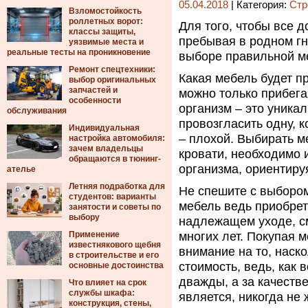
05.04.2018
| Категория:
Стр
Взломостойкость
роллетных ворот:
Для того, чтобы все 
классы защиты,
пребывая в родном гн
уязвимые места и
реальные тесты на проникновение
выборе правильной м
Ремонт спецтехники:
Какая мебель будет пр
выбор оригинальных
запчастей и
можно только прибега
особенности
организм – это уникал
обслуживания
провозгласить одну, 
Индивидуальная
– плохой. Выбирать ме
настройка автомобиля:
зачем владельцы
кровати, необходимо 
обращаются в тюнинг-
организма, ориентиру
ателье
Летняя подработка для
Не спешите с выбором
студентов: варианты
мебель ведь приобрета
занятости и советы по
выбору
надлежащем уходе, см
Применение
многих лет. Покупая 
известнякового щебня
внимание на то, наско
в строительстве и его
стоимость, ведь, как 
основные достоинства
дважды, а за качеств
Что влияет на срок
службы шкафа:
является, никогда не 
конструкция, стены,