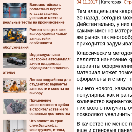
04.11.2017
| Категория:
Стр
Взломостойкость
роллетных ворот:
Тем владельцам кварт
классы защиты,
30 назад, сегодня мо
уязвимые места и
реальные тесты на проникновение
Действительно, у них
Ремонт спецтехники:
какими именно матери
выбор оригинальных
же рынок так многооб
запчастей и
приходится задумыва
особенности
обслуживания
Классическим методо
Индивидуальная
является нанесение к
настройка автомобиля:
зачем владельцы
варианты оформления 
обращаются в тюнинг-
материал может помоч
ателье
оформлены и станут п
Летняя подработка для
студентов: варианты
Ничего нового, казало
занятости и советы по
выбору
популярны, как и рань
Применение
количество вариантов
известнякового щебня
них можно получить о
в строительстве и его
позволяют увеличить
основные достоинства
Что влияет на срок
В качестве не менее 
службы шкафа:
еще и стеновые панел
конструкция, стены,