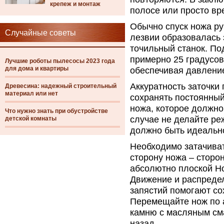
крепеж и монтаж
полосе или просто вр
Обычно спуск ножа ру
Случайные советы
лезвии образовалась 
точильный станок. По
примерно 25 градусов
Лучшие роботы пылесосы 2023 года
для дома и квартиры
обеспечивая давлени
Аккуратность заточки
Древесина: надежный строительный
материал или нет
сохранять постоянный
ножа, которое должно
Что нужно знать при обустройстве
случае не делайте ре
детской комнаты
должно быть идеальн
Необходимо затачиват
сторону ножа – сторон
абсолютно плоской Но
Движение и распреде
запястий помогают со
Перемещайте нож по 
камню с масляным см
назад.