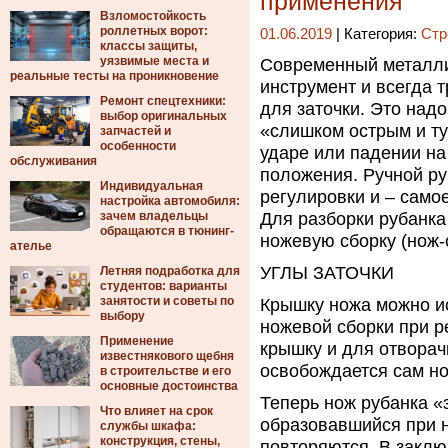
применения
Взломостойкость
роллетных ворот:
01.06.2019
| Категория:
Стр
классы защиты,
уязвимые места и
Современный металли
реальные тесты на проникновение
инструмент и всегда 
Ремонт спецтехники:
для заточки.
Это надо 
выбор оригинальных
«слишком острым и ту
запчастей и
особенности
ударе или падении на
обслуживания
положения. Ручной ру
Индивидуальная
регулировки и – само
настройка автомобиля:
зачем владельцы
Для разборки рубанка
обращаются в тюнинг-
ножевую сборку (нож-
ателье
УГЛЫ ЗАТОЧКИ
Летняя подработка для
студентов: варианты
занятости и советы по
Крышку ножа можно ис
выбору
ножевой сборки при р
Применение
крышку и для отворач
известнякового щебня
освобождается сам нож
в строительстве и его
основные достоинства
Теперь нож рубанка «
Что влияет на срок
образовавшийся при 
службы шкафа:
конструкция, стены,
повторяются. В заклю