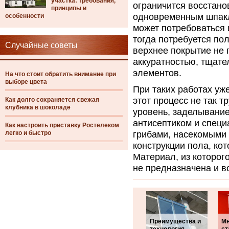
участка: требования,
ограничится восстано
принципы и
одновременным шпакл
особенности
может потребоваться 
тогда потребуется пол
Случайные советы
верхнее покрытие не 
аккуратностью, тщат
элементов.
На что стоит обратить внимание при
выборе цвета
При таких работах уж
этот процесс не так 
Как долго сохраняется свежая
клубника в шоколаде
уровень, заделывание
антисептиком и спец
Как настроить приставку Ростелеком
легко и быстро
грибами, насекомыми
конструкции пола, кот
Материал, из которог
не предназначена и в
Преимущества и
Мн