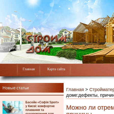
Главная
Карта сайта
Новые статьи
Главная
>
Строймате
доме:дефекты, причи
Басейн «Софія Sport»
Можно ли отрем
у Києві: комфортне
плавання та
оздоровлення для