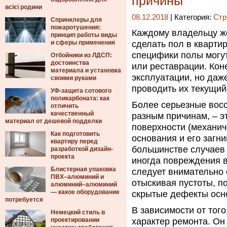
причины
всієї родини
08.12.2018
| Категория:
Стр
Спринклеры для
пожаротушения:
Каждому владельцу же
принцип работы виды
и сферы применения
сделать пол в квартир
специфики полы могут
Отбойники из ЛДСП:
достоинства
или реставрации. Коне
материала и установка
эксплуатации, но даж
своими руками
проводить их текущий 
УФ-защита сотового
поликарбоната: как
Более серьезные восс
отличить
качественный
разным причинам, – 
материал от дешевой подделки
поверхности (механич
Как подготовить
основания и его загн
квартиру перед
большинстве случаев
разработкой дизайн-
проекта
иногда повреждения в
Блистерная упаковка
следует внимательно 
ПВХ–алюминий и
отыскивая пустоты, п
алюминий–алюминий
— какое оборудование
скрытые дефекты осн
потребуется
В зависимости от того
Немецкий стиль в
проектировании
характер ремонта. Он