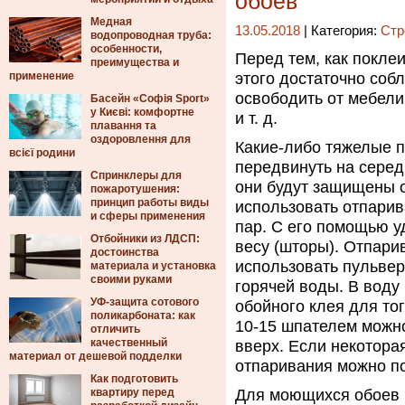
обоев
Медная
13.05.2018
| Категория:
Стр
водопроводная труба:
особенности,
Перед тем, как покле
преимущества и
применение
этого достаточно соб
освободить от мебели
Басейн «Софія Sport»
у Києві: комфортне
и т. д.
плавання та
оздоровлення для
Какие-либо тяжелые 
всієї родини
передвинуть на серед
Спринклеры для
они будут защищены о
пожаротушения:
принцип работы виды
использовать отпарив
и сферы применения
пар. С его помощью у
Отбойники из ЛДСП:
весу (шторы). Отпарив
достоинства
использовать пульвер
материала и установка
своими руками
горячей воды. В воду
УФ-защита сотового
обойного клея для тог
поликарбоната: как
10-15 шпателем можно
отличить
качественный
вверх. Если некоторая
материал от дешевой подделки
отпаривания можно по
Как подготовить
квартиру перед
Для моющихся обоев 