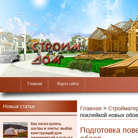
Главная
Карта сайта
Новые статьи
Главная
>
Строймате
поклейкой новых обо
Как легко купить
Подготовка пов
шатры и зонты: выбор
конструкций для
мероприятий и отдыха