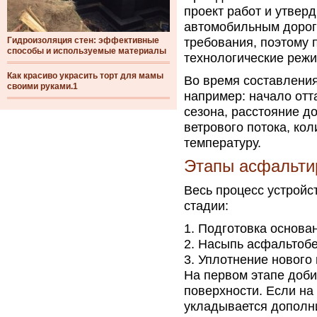
проект работ и утверд
автомобильным дорог
Гидроизоляция стен: эффективные
требования, поэтому 
способы и используемые материалы
технологические реж
Как красиво украсить торт для мамы
Во время составления
своими руками.1
например: начало отт
сезона, расстояние д
ветрового потока, ко
температуру.
Этапы асфальти
Весь процесс устройс
стадии:
Подготовка основан
Насыпь асфальтобе
Уплотнение нового 
На первом этапе доби
поверхности. Если на
укладывается дополн