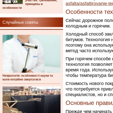
участка: требования,
asfalta/asfaltirovanie-terr
принципы и
особенности
Особенности тех
Сейчас дорожное пол
Случайные советы
холодным и горячим.
Холодный способ зак
битумов. Технология 
поэтому она использу
метод часто использу
При горячем способе 
технология позволяет
время года. Используя
чтобы температура би
Неврологія: особливості науки та
коли потрібно звертатися
Стоимость нового пок
что потребуется прив
специалистов, но и сп
Основные прави
Прежде чем начинать 