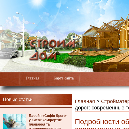
Главная
Карта сайта
Новые статьи
Главная
>
Строймате
дорог: современные т
Басейн «Софія Sport»
Подробности об
у Києві: комфортне
плавання та
оздоровлення для