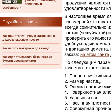
участка: требования,
продукции, является 
принципы и
особенности
удовлетворенности кл
В настоящее время дл
чрезмерной эксплуата
Случайные советы
всегда сомнительно и
частиц (чешуйчатой) 
Как приготовить утку с картошкой в
проверить его качест
духовке вкусно и просто
удобоукладываемость,
Как варить макароны для гнезд
гидратацию цемента.
заказа:
на этом сайте
Как сделать красивый конверт из
бумаги своими руками
По следующим параме
качество такого запо
Процент мягких ил
Размер частиц.
Оценка органически
Поверхностная вла
Удельный вес.
Насыпная плотност
Совокупная прочно