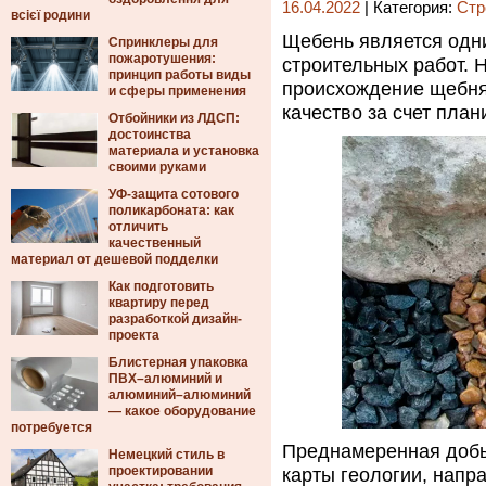
16.04.2022
| Категория:
Стр
всієї родини
Щебень является одн
Спринклеры для
пожаротушения:
строительных работ. 
принцип работы виды
происхождение щебня,
и сферы применения
качество за счет пла
Отбойники из ЛДСП:
достоинства
материала и установка
своими руками
УФ-защита сотового
поликарбоната: как
отличить
качественный
материал от дешевой подделки
Как подготовить
квартиру перед
разработкой дизайн-
проекта
Блистерная упаковка
ПВХ–алюминий и
алюминий–алюминий
— какое оборудование
потребуется
Преднамеренная добы
Немецкий стиль в
проектировании
карты геологии, напр