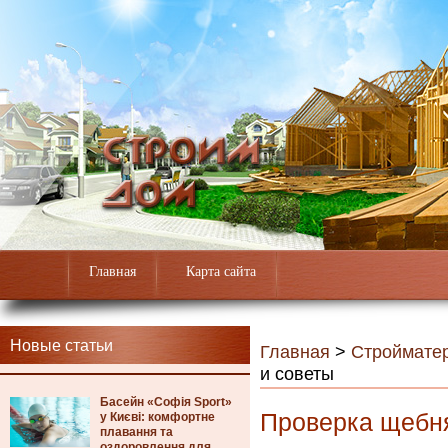
Главная
Карта сайта
Новые статьи
Главная
>
Строймате
и советы
Басейн «Софія Sport»
Проверка щебня
у Києві: комфортне
плавання та
оздоровлення для