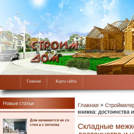
Главная
Карта сайта
Новые статьи
Главная
>
Строймате
книжка: достоинства и
Дом начинается не со
Складные межк
стен а с потолка