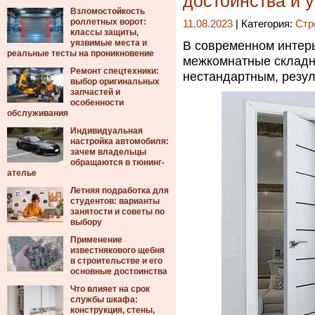
достоинства и 
Взломостойкость
роллетных ворот:
11.08.2023
| Категория:
Стр
классы защиты,
уязвимые места и
В современном интер
реальные тесты на проникновение
межкомнатные складны
Ремонт спецтехники:
нестандартным, резул
выбор оригинальных
запчастей и
особенности
обслуживания
Индивидуальная
настройка автомобиля:
зачем владельцы
обращаются в тюнинг-
ателье
Летняя подработка для
студентов: варианты
занятости и советы по
выбору
Применение
известнякового щебня
в строительстве и его
основные достоинства
Что влияет на срок
службы шкафа:
конструкция, стены,