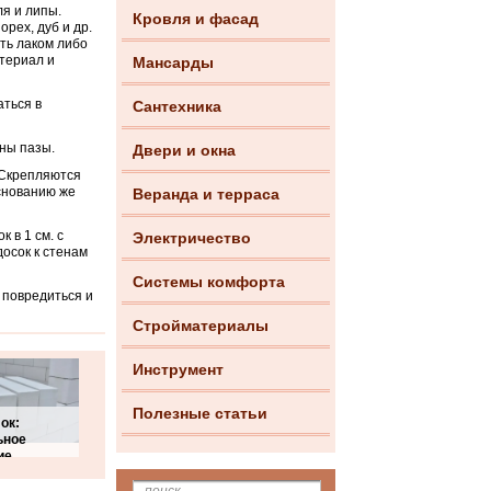
я и липы.
Кровля и фасад
рех, дуб и др.
ть лаком либо
териал и
Мансарды
ться в
Сантехника
ны пазы.
Двери и окна
 Скрепляются
основанию же
Веранда и терраса
 в 1 см. с
Электричество
осок к стенам
Системы комфорта
 повредиться и
Стройматериалы
Инструмент
Полезные статьи
ок:
ьное
ие