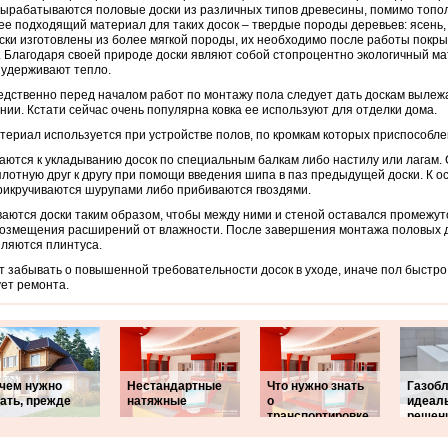
ырабатываются половые доски из различных типов древесины, помимо топол
е подходящий материал для таких досок – твердые породы деревьев: ясень, о
ски изготовлены из более мягкой породы, их необходимо после работы покры
. Благодаря своей природе доски являют собой стопроцентно экологичный ма
удерживают тепло.
дственно перед началом работ по монтажу пола следует дать доскам вылежа
ии. Кстати сейчас очень популярна ковка ее используют для отделки дома.
териал используется при устройстве полов, по кромкам которых приспособле
ются к укладыванию досок по специальным балкам либо настилу или лагам.
плотную друг к другу при помощи введения шипа в паз предыдущей доски. К 
рикручиваются шурупами либо прибиваются гвоздями.
аются доски таким образом, чтобы между ними и стеной оставался промежуток
озмещения расширений от влажности. После завершения монтажа половых д
ляются плинтуса.
т забывать о повышенной требовательности досок в уходе, иначе пол быстро
ет ремонта.
 чем нужно
Нестандартные
Что нужно знать
Газобл
ать, прежде
натяжные
о
идеал
транспортировке
решен