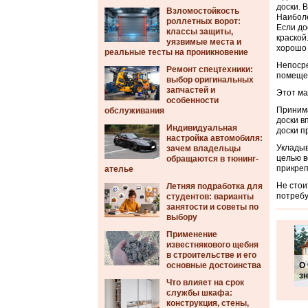
доски.
В
Взломостойкость
Наиболе
роллетных ворот:
Если до
классы защиты,
краской
уязвимые места и
хорошо 
реальные тесты на проникновение
Непосре
Ремонт спецтехники:
помещен
выбор оригинальных
запчастей и
Этот ма
особенности
Принима
обслуживания
доски в
Индивидуальная
доски п
настройка автомобиля:
Укладыв
зачем владельцы
целью в
обращаются в тюнинг-
прикреп
ателье
Не стои
Летняя подработка для
потребу
студентов: варианты
занятости и советы по
выбору
Применение
известнякового щебня
в строительстве и его
основные достоинства
О
зн
Что влияет на срок
службы шкафа:
конструкция, стены,