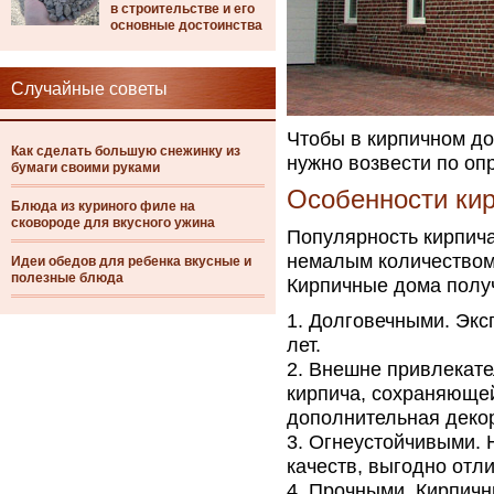
в строительстве и его
основные достоинства
Случайные советы
Чтобы в кирпичном до
Как сделать большую снежинку из
нужно возвести по оп
бумаги своими руками
Особенности ки
Блюда из куриного филе на
сковороде для вкусного ужина
Популярность кирпича
немалым количеством
Идеи обедов для ребенка вкусные и
полезные блюда
Кирпичные дома полу
Долговечными. Экс
лет.
Внешне привлекате
кирпича, сохраняющей
дополнительная декор
Огнеустойчивыми. Н
качеств, выгодно отл
Прочными. Кирпичны