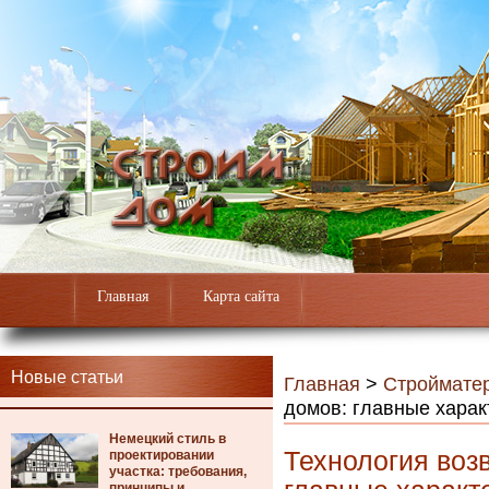
Главная
Карта сайта
Новые статьи
Главная
>
Строймате
домов: главные харак
Немецкий стиль в
Технология воз
проектировании
участка: требования,
принципы и