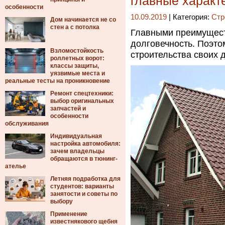
главные характ
особенности
10.09.2019
| Категория:
Стр
Дом начинается не со
стен а с потолка
Главными преимуществ
долговечность. Поэто
Взломостойкость
строительства своих 
роллетных ворот:
классы защиты,
уязвимые места и
реальные тесты на проникновение
Ремонт спецтехники:
выбор оригинальных
запчастей и
особенности
обслуживания
Индивидуальная
настройка автомобиля:
зачем владельцы
обращаются в тюнинг-
ателье
Летняя подработка для
студентов: варианты
занятости и советы по
выбору
Применение
известнякового щебня