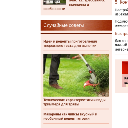
участка: требования,
5. Ко
принципы и
особенности
Настрой
избежат
Подключ
Случайные советы
интерн
Быстры
Для защ
Идеи и рецепты приготовления
личный 
творожного теста для выпечки
интерне
Ка
ш
Технические характеристики и виды
триммера для травы
Макароны как чипсы вкусный и
необычный рецепт готовки