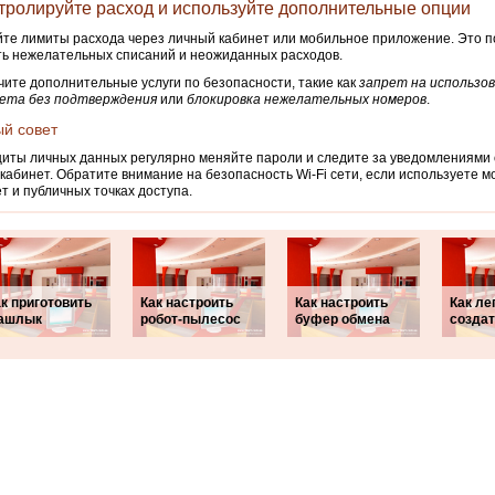
нтролируйте расход и используйте дополнительные опции
те лимиты расхода через личный кабинет или мобильное приложение. Это 
ь нежелательных списаний и неожиданных расходов.
ите дополнительные услуги по безопасности, такие как
запрет на использо
ета без подтверждения
или
блокировка нежелательных номеров
.
й совет
иты личных данных регулярно меняйте пароли и следите за уведомлениями о
кабинет. Обратите внимание на безопасность Wi-Fi сети, если используете 
т и публичных точках доступа.
к приготовить
Как настроить
Как настроить
Как ле
ашлык
робот-пылесос
буфер обмена
созда