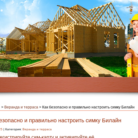
я
>
Веранда и терраса
>
Как безопасно и правильно настроить симку Билайн
езопасно и правильно настроить симку Билайн
25
| Категория:
Веранда и терраса
регистрируйте сим-карту и активируйте её