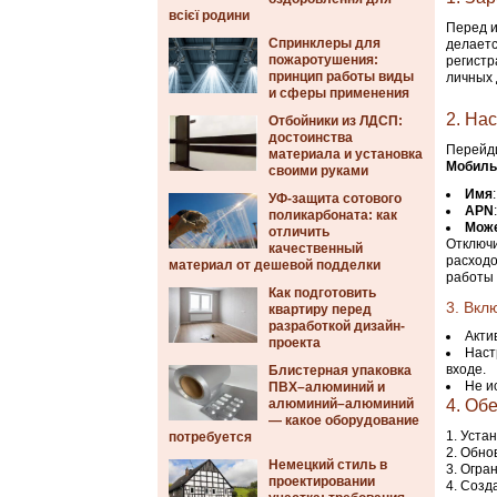
всієї родини
Перед и
Спринклеры для
делаетс
пожаротушения:
регистр
принцип работы виды
личных 
и сферы применения
2. На
Отбойники из ЛДСП:
достоинства
Перейди
материала и установка
Мобиль
своими руками
Имя
УФ-защита сотового
APN
поликарбоната: как
Може
отличить
Отключ
качественный
расходо
материал от дешевой подделки
работы 
Как подготовить
3. Вкл
квартиру перед
разработкой дизайн-
Акти
проекта
Наст
входе.
Блистерная упаковка
Не и
ПВХ–алюминий и
алюминий–алюминий
4. Об
— какое оборудование
Устан
потребуется
Обнов
Немецкий стиль в
Огран
проектировании
Созда