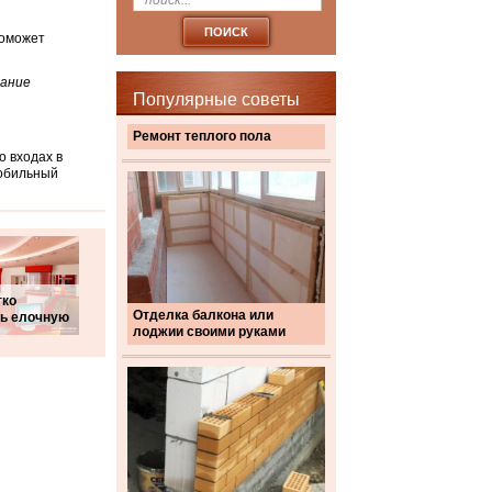
поможет
вание
Популярные советы
Ремонт теплого пола
 входах в
мобильный
гко
Отделка балкона или
ть елочную
лоджии своими руками