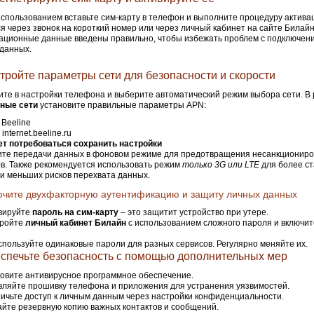
спользованием вставьте сим-карту в телефон и выполните процедуру актива
я через звонок на короткий номер или через личный кабинет на сайте Билайн
ационные данные введены правильно, чтобы избежать проблем с подключен
данных.
стройте параметры сети для безопасности и скорости
те в настройки телефона и выберите автоматический режим выбора сети. В
ные сети
установите правильные параметры APN:
: Beeline
: internet.beeline.ru
т потребоваться сохранить настройки
ите передачи данных в фоновом режиме для предотвращения несанкционир
в. Также рекомендуется использовать режим
только 3G или LTE
для более с
и меньших рисков перехвата данных.
ючите двухфакторную аутентификацию и защиту личных данных
вируйте
пароль на сим-карту
– это защитит устройство при утере.
ройте
личный кабинет Билайн
с использованием сложного пароля и включит
спользуйте одинаковые пароли для разных сервисов. Регулярно меняйте их.
еспечьте безопасность с помощью дополнительных мер
овите антивирусное программное обеспечение.
ляйте прошивку телефона и приложения для устранения уязвимостей.
ичьте доступ к личным данным через настройки конфиденциальности.
йте резервную копию важных контактов и сообщений.