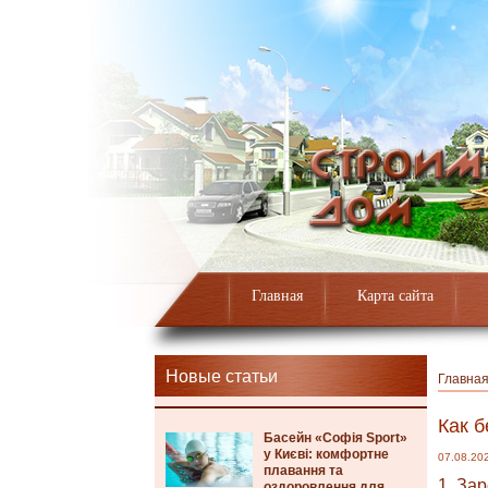
Главная
Карта сайта
Новые статьи
Главна
Как б
Басейн «Софія Sport»
у Києві: комфортне
07.08.20
плавання та
1. За
оздоровлення для