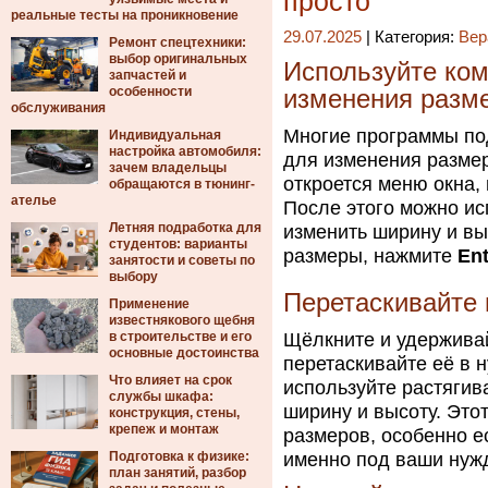
просто
реальные тесты на проникновение
29.07.2025
| Категория:
Вер
Ремонт спецтехники:
выбор оригинальных
Используйте ко
запчастей и
особенности
изменения разм
обслуживания
Многие программы по
Индивидуальная
настройка автомобиля:
для изменения разме
зачем владельцы
откроется меню окна,
обращаются в тюнинг-
ателье
После этого можно ис
Летняя подработка для
изменить ширину и вы
студентов: варианты
размеры, нажмите
Ent
занятости и советы по
выбору
Перетаскивайте 
Применение
известнякового щебня
в строительстве и его
Щёлкните и удерживай
основные достоинства
перетаскивайте её в 
Что влияет на срок
используйте растягив
службы шкафа:
ширину и высоту. Это
конструкция, стены,
крепеж и монтаж
размеров, особенно е
Подготовка к физике:
именно под ваши нуж
план занятий, разбор