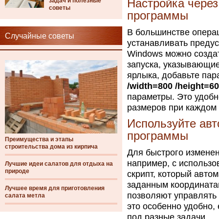
задач и полезные
Настройка чере
советы
программы
В большинстве опера
Случайные советы
устанавливать предус
Windows можно созда
запуска, указывающие
ярлыка, добавьте пар
/width=800 /height=6
параметры. Это удобн
размеров при каждом 
Используйте авт
программы
Преимущества и этапы
строительства дома из кирпича
Для быстрого изменен
например, с использо
Лучшие идеи салатов для отдыха на
природе
скрипт, который авто
заданным координатам
Лучшее время для приготовления
позволяют управлять
салата метла
это особенно удобно,
под разные задачи.