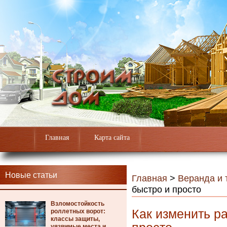
Главная
Карта сайта
Новые статьи
Главная
>
Веранда и 
быстро и просто
Взломостойкость
Как изменить р
роллетных ворот:
классы защиты,
уязвимые места и