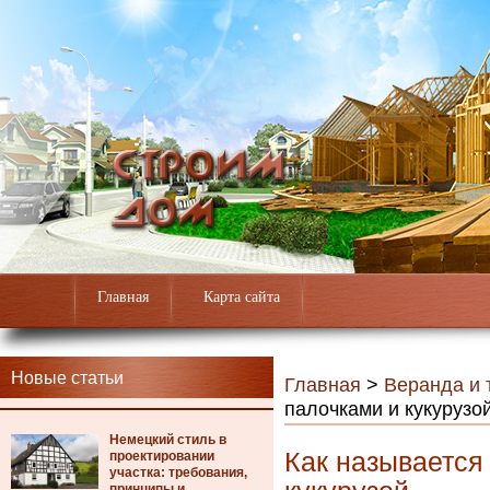
Главная
Карта сайта
Новые статьи
Главная
>
Веранда и 
палочками и кукурузо
Немецкий стиль в
Как называется
проектировании
участка: требования,
принципы и