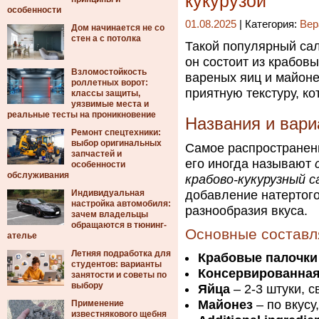
кукурузой
особенности
01.08.2025
| Категория:
Вер
Дом начинается не со
стен а с потолка
Такой популярный са
он состоит из крабов
Взломостойкость
вареных яиц и майонез
роллетных ворот:
приятную текстуру, ко
классы защиты,
уязвимые места и
реальные тесты на проникновение
Названия и вари
Ремонт спецтехники:
выбор оригинальных
Самое распространен
запчастей и
его иногда называют
особенности
обслуживания
крабово-кукурузный 
Индивидуальная
добавление натертого
настройка автомобиля:
разнообразия вкуса.
зачем владельцы
обращаются в тюнинг-
Основные составл
ателье
Летняя подработка для
Крабовые палочки
студентов: варианты
Консервированная
занятости и советы по
выбору
Яйца
– 2-3 штуки, 
Майонез
– по вкусу
Применение
известнякового щебня