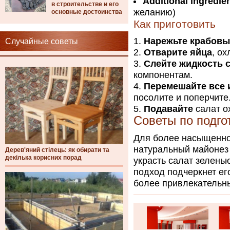
Additional ingredie
в строительстве и его
желанию)
основные достоинства
Как приготовить
Нарежьте крабовы
Случайные советы
Отварите яйца
, о
Слейте жидкость 
компонентам.
Перемешайте все 
посолите и поперчите
Подавайте
салат о
Советы по подго
Для более насыщенног
натуральный майонез 
Дерев'яний стілець: як обирати та
декілька корисних порад
украсть салат зелень
подход подчеркнет ег
более привлекательн