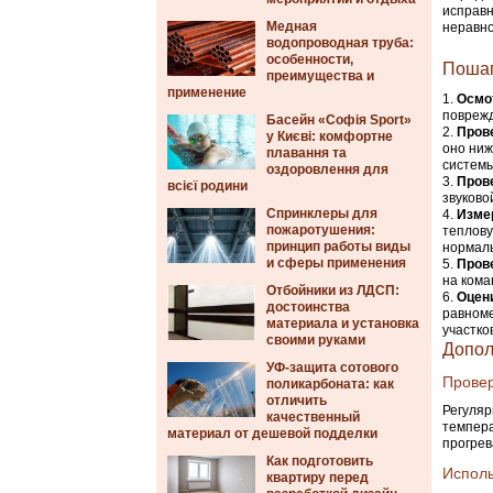
исправн
Медная
неравно
водопроводная труба:
особенности,
Пошаг
преимущества и
применение
Осмо
поврежд
Басейн «Софія Sport»
Прове
у Києві: комфортне
оно ниж
плавання та
системы
оздоровлення для
Пров
всієї родини
звуково
Спринклеры для
Измер
пожаротушения:
теплову
принцип работы виды
нормаль
и сферы применения
Пров
на кома
Отбойники из ЛДСП:
Оцени
достоинства
равноме
материала и установка
участко
своими руками
Допол
УФ-защита сотового
Провер
поликарбоната: как
отличить
Регуляр
качественный
темпера
материал от дешевой подделки
прогрев
Как подготовить
Исполь
квартиру перед