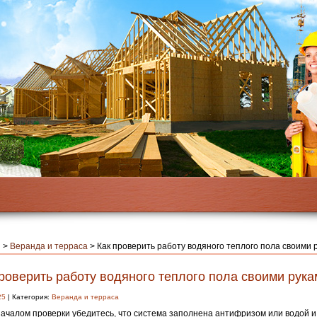
я
>
Веранда и терраса
>
Как проверить работу водяного теплого пола своими 
роверить работу водяного теплого пола своими рука
25
| Категория:
Веранда и терраса
ачалом проверки убедитесь, что система заполнена антифризом или водой и