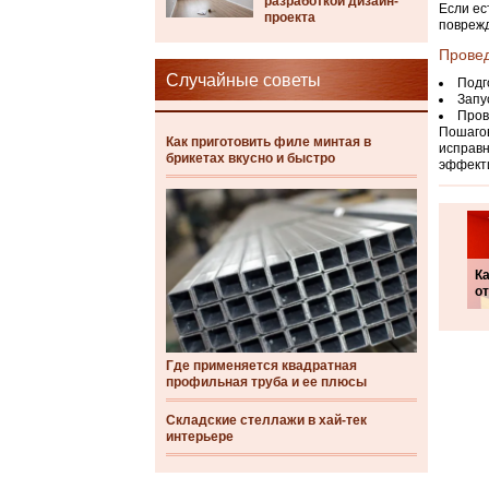
разработкой дизайн-
Если ес
проекта
поврежд
Провед
Случайные советы
Подг
Запу
Пров
Пошагов
Как приготовить филе минтая в
исправн
брикетах вкусно и быстро
эффекти
Ка
от
Где применяется квадратная
профильная труба и ее плюсы
Складские стеллажи в хай-тек
интерьере