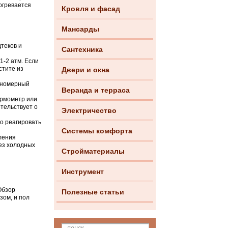
огревается
Кровля и фасад
Мансарды
теков и
Сантехника
1-2 атм. Если
стите из
Двери и окна
авномерный
Веранда и терраса
рмометр или
тельствует о
Электричество
о реагировать
Системы комфорта
ления
без холодных
Стройматериалы
Инструмент
Обзор
Полезные статьи
зом, и пол