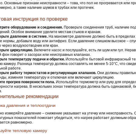
о. Основные признаки неисправности – това, что пол не прогревается или пр
мерно, а также наличие шумов в трубах или протечек.
овая инструкция по проверке
трите оборудование и соединения.
Проверьте соединения труб, наличие под
ений. Особое внимание уделите местам стыков и кранам.
рьте давление в системе.
На манометре давление должно быть в пределах 
е нормы, добавьте воду или антифриз. Если давление слишком высокое – спу
 через воздухоотводчик или кран.
ерьте циркуляцию.
Включите насос и послушайте, есть ли шум или гул. Нер
й фон говорит о засорах или неисправных клапанах.
ьте температуру подачи и обратки.
Используйте бытовой инфракрасный те
ю камеру. Разница температур должна составлять не менее 5-10°C, что свиде
ной работе.
ерьте работу термостатов и регулирующих клапанов.
Они должны правильн
нды, изменяя температуру и отключая или включают циркуляцию.
те прогрев поверхности пола.
Используйте термометр или руку для опреде
рности нагрева. В нескольких зонах температура должна быть одинаковой, 
в.
нительные рекомендации
ка давления и теплоотдачи
но измеряйте давление – снижение указывает на утечку или неисправность. 
турных показателей помогает убедиться, что нагрев работает должным обра
ается равномерно.
зуйте тепловую камеру