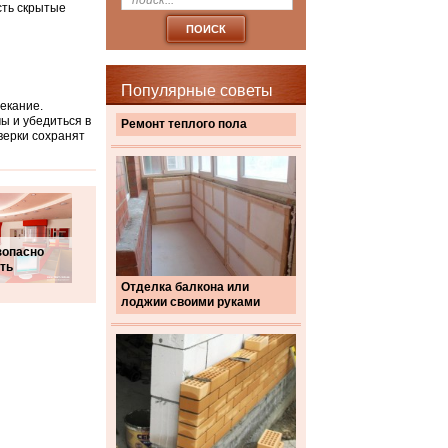
есть скрытые
Популярные советы
текание.
 и убедиться в
Ремонт теплого пола
верки сохранят
зопасно
ть
Отделка балкона или
лоджии своими руками