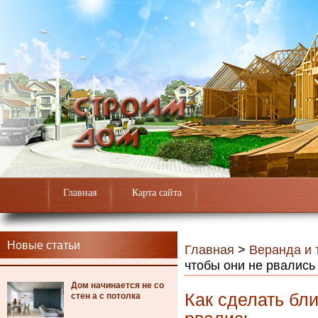
Главная
Карта сайта
Новые статьи
Главная
>
Веранда и 
чтобы они не рвались
Дом начинается не со
Как сделать бл
стен а с потолка