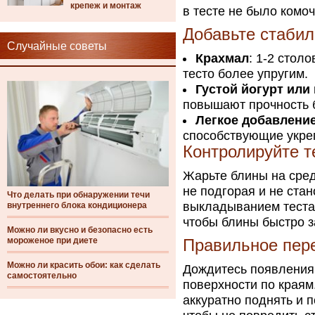
крепеж и монтаж
в тесте не было комоч
Добавьте стаби
Случайные советы
Крахмал
: 1-2 стол
тесто более упругим.
Густой йогурт или
повышают прочность 
Легкое добавление
способствующие укреп
Контролируйте т
Жарьте блины на сред
не подгорая и не ста
Что делать при обнаружении течи
выкладыванием теста 
внутреннего блока кондиционера
чтобы блины быстро з
Можно ли вкусно и безопасно есть
мороженое при диете
Правильное пер
Можно ли красить обои: как сделать
Дождитесь появления
самостоятельно
поверхности по краям
аккуратно поднять и 