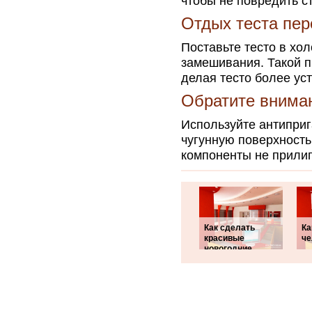
чтобы не повредить ст
Отдых теста пер
Поставьте тесто в хо
замешивания. Такой п
делая тесто более ус
Обратите вниман
Используйте антипри
чугунную поверхность
компоненты не прилип
Как сделать
Ка
красивые
че
новогодние