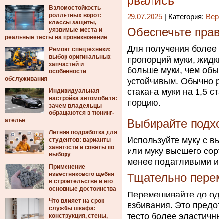
рвались
Взломостойкость
роллетных ворот:
29.07.2025
| Категория:
Вер
классы защиты,
Обеспечьте пра
уязвимые места и
реальные тесты на проникновение
Для получения более
Ремонт спецтехники:
выбор оригинальных
пропорций муки, жидк
запчастей и
больше муки, чем обы
особенности
обслуживания
устойчивым. Обычно 
стакана муки на 1,5 с
Индивидуальная
настройка автомобиля:
порцию.
зачем владельцы
обращаются в тюнинг-
ателье
Выбирайте подх
Летняя подработка для
Используйте муку с в
студентов: варианты
занятости и советы по
или муку высшего сор
выбору
менее податливыми и
Применение
известнякового щебня
Тщательно пере
в строительстве и его
основные достоинства
Перемешивайте до од
Что влияет на срок
взбивания. Это предо
службы шкафа:
тесто более эластичн
конструкция, стены,