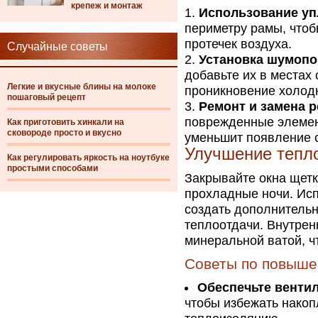
крепеж и монтаж
Использование уп
периметру рамы, чтоб
протечек воздуха.
Случайные советы
Установка шумоп
добавьте их в местах
Легкие и вкусные блины на молоке
проникновение холод
пошаговый рецепт
Ремонт и замена 
поврежденные элемен
Как приготовить хинкали на
сковороде просто и вкусно
уменьшит появление с
Улучшение тепл
Как регулировать яркость на ноутбуке
простыми способами
Закрывайте окна щетк
прохладные ночи. Исп
создать дополнительн
теплоотдачи. Внутрен
минеральной ватой, ч
Советы по повыш
Обеспечьте венти
чтобы избежать накоп