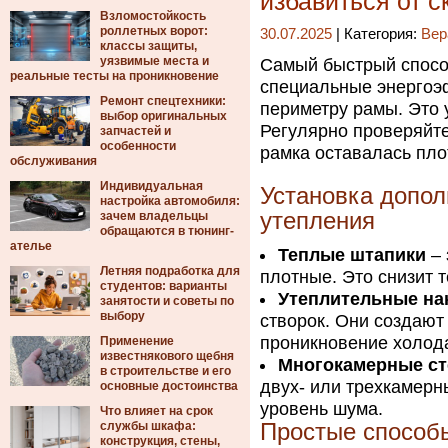
избавиться от с
Взломостойкость
роллетных ворот:
30.07.2025
| Категория:
Вер
классы защиты,
уязвимые места и
Самый быстрый спосо
реальные тесты на проникновение
специальные энергоэ
Ремонт спецтехники:
периметру рамы. Это
выбор оригинальных
Регулярно проверяйте
запчастей и
особенности
рамка оставалась пло
обслуживания
Индивидуальная
Установка допо
настройка автомобиля:
утепления
зачем владельцы
обращаются в тюнинг-
ателье
Теплые штапики
– 
Летняя подработка для
плотные. Это снизит т
студентов: варианты
Утеплительные на
занятости и советы по
выбору
створок. Они создают
проникновение холод
Применение
известнякового щебня
Многокамерные ст
в строительстве и его
двух- или трехкамерн
основные достоинства
уровень шума.
Что влияет на срок
службы шкафа:
Простые способы
конструкция, стены,