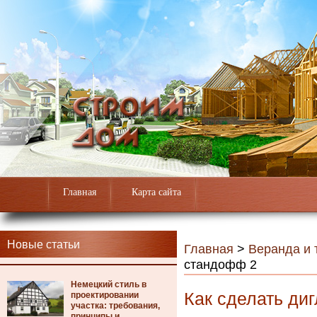
Главная
Карта сайта
Новые статьи
Главная
>
Веранда и 
стандофф 2
Немецкий стиль в
Как сделать ди
проектировании
участка: требования,
принципы и