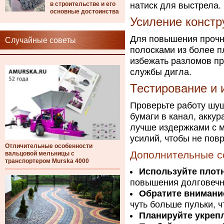
в строительстве и его
натиск для выстрела.
основные достоинства
Усиление констр
Для повышения прочно
Случайные советы
полосками из более пл
избежать разломов пр
службы дигла.
Тестирование и 
Проверьте работу шуш
бумаги в канал, аккур
лучше издержками с м
усилий, чтобы не пов
Отличительные особенности
Дополнительные с
вальцовой мельницы с
транспортером Murska 4000
Используйте плотн
повышения долговечн
Обратите внимани
чуть больше пульки, 
Планируйте укреп