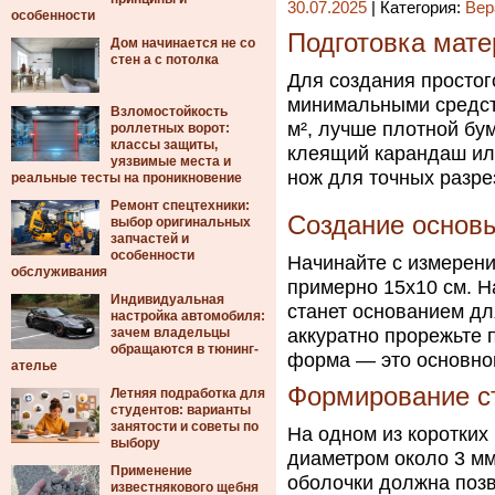
30.07.2025
| Категория:
Вер
особенности
Подготовка мате
Дом начинается не со
стен а с потолка
Для создания простог
минимальными средств
Взломостойкость
м², лучше плотной бу
роллетных ворот:
классы защиты,
клеящий карандаш или
уязвимые места и
нож для точных разре
реальные тесты на проникновение
Ремонт спецтехники:
Создание основы
выбор оригинальных
запчастей и
особенности
Начинайте с измерени
обслуживания
примерно 15х10 см. Н
Индивидуальная
станет основанием дл
настройка автомобиля:
зачем владельцы
аккуратно прорежьте 
обращаются в тюнинг-
форма — это основной
ателье
Формирование с
Летняя подработка для
студентов: варианты
занятости и советы по
На одном из коротких
выбору
диаметром около 3 мм
Применение
оболочки должна позв
известнякового щебня