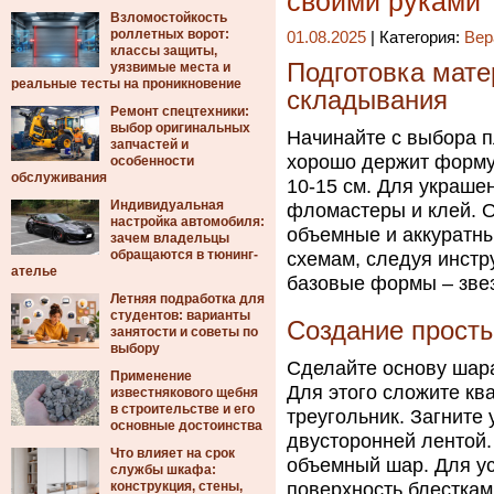
своими руками
Взломостойкость
роллетных ворот:
01.08.2025
| Категория:
Вер
классы защиты,
Подготовка мате
уязвимые места и
реальные тесты на проникновение
складывания
Ремонт спецтехники:
выбор оригинальных
Начинайте с выбора п
запчастей и
хорошо держит форму.
особенности
обслуживания
10-15 см. Для украшен
Индивидуальная
фломастеры и клей. О
настройка автомобиля:
объемные и аккуратны
зачем владельцы
обращаются в тюнинг-
схемам, следуя инстр
ателье
базовые формы – звез
Летняя подработка для
студентов: варианты
Создание прост
занятости и советы по
выбору
Сделайте основу шара
Применение
Для этого сложите кв
известнякового щебня
в строительстве и его
треугольник. Загните 
основные достоинства
двусторонней лентой.
Что влияет на срок
объемный шар. Для у
службы шкафа:
конструкция, стены,
поверхность блесткам