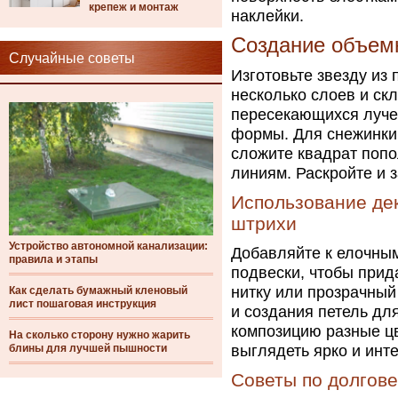
крепеж и монтаж
наклейки.
Создание объемн
Случайные советы
Изготовьте звезду из
несколько слоев и ск
пересекающихся луче
формы. Для снежинки 
сложите квадрат попо
линиям. Раскройте и 
Использование де
штрихи
Устройство автономной канализации:
Добавляйте к елочным
правила и этапы
подвески, чтобы прид
нитку или прозрачный
Как сделать бумажный кленовый
лист пошаговая инструкция
и создания петель дл
композицию разные цв
На сколько сторону нужно жарить
блины для лучшей пышности
выглядеть ярко и инт
Советы по долгов