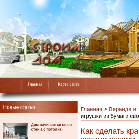
Главная
Карта сайта
Новые статьи
Главная
>
Веранда и 
игрушки из бумаги св
Дом начинается не со
Как сделать кр
стен а с потолка