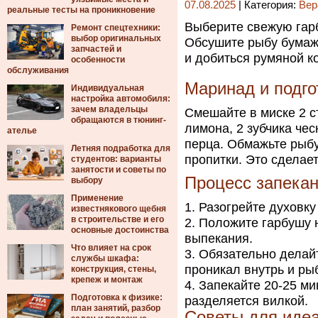
07.08.2025
| Категория:
Вер
реальные тесты на проникновение
Выберите свежую гарб
Ремонт спецтехники:
выбор оригинальных
Обсушите рыбу бумаж
запчастей и
и добиться румяной к
особенности
обслуживания
Маринад и подго
Индивидуальная
настройка автомобиля:
зачем владельцы
Смешайте в миске 2 с
обращаются в тюнинг-
лимона, 2 зубчика чес
ателье
перца. Обмажьте рыбу
Летняя подработка для
пропитки. Это сделае
студентов: варианты
занятости и советы по
Процесс запека
выбору
Применение
Разогрейте духовку
известнякового щебня
в строительстве и его
Положите гарбушу н
основные достоинства
выпекания.
Что влияет на срок
Обязательно делай
службы шкафа:
проникал внутрь и ры
конструкция, стены,
крепеж и монтаж
Запекайте 20-25 ми
Подготовка к физике:
разделяется вилкой.
план занятий, разбор
Советы для идеа