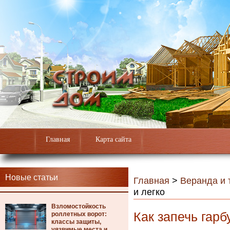
Главная
Карта сайта
Новые статьи
Главная
>
Веранда и 
и легко
Взломостойкость
Как запечь гарб
роллетных ворот:
классы защиты,
уязвимые места и