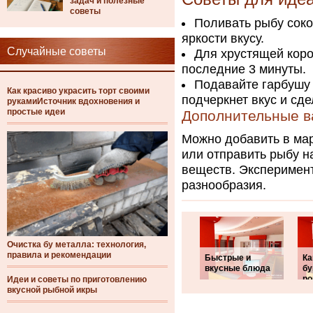
задач и полезные
советы
Поливать рыбу соко
яркости вкусу.
Случайные советы
Для хрустящей коро
последние 3 минуты.
Подавайте гарбушу
Как красиво украсить торт своими
подчеркнет вкус и сд
рукамиИсточник вдохновения и
простые идеи
Дополнительные в
Можно добавить в мар
или отправить рыбу н
веществ. Эксперимент
разнообразия.
Очистка бу металла: технология,
правила и рекомендации
Быстрые и
Ка
вкусные блюда
б
р
Идеи и советы по приготовлению
вкусной рыбной икры