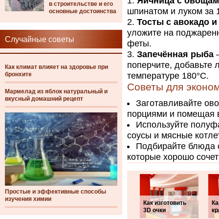
Яичница с овоща
в строительстве и его
шпинатом и луком за 1
основные достоинства
Тосты с авокадо 
уложите на поджаренн
Случайные советы
феты.
Запечённая рыба
–
поперчите, добавьте 
Как климат влияет на здоровье при
бронхите
температуре 180°C.
Советы для эконо
Мармелад из яблок натуральный и
вкусный домашний рецепт
Заготавливайте ово
порциями и помещая в
Используйте полуф
соусы и мясные котле
Подбирайте блюда 
которые хорошо сочет
Простые и эффективные способы
изучения химии
Как изготовить
Ка
3D очки
кр