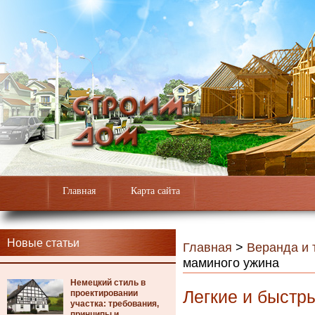
Главная
Карта сайта
Новые статьи
Главная
>
Веранда и 
маминого ужина
Немецкий стиль в
Легкие и быстр
проектировании
участка: требования,
принципы и