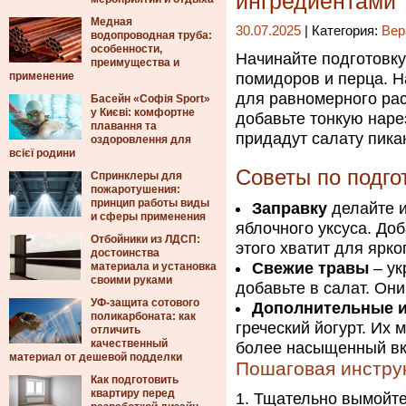
ингредиентами
Медная
30.07.2025
| Категория:
Вер
водопроводная труба:
особенности,
Начинайте подготовку
преимущества и
применение
помидоров и перца. Н
для равномерного ра
Басейн «Софія Sport»
у Києві: комфортне
добавьте тонкую нарез
плавання та
придадут салату пика
оздоровлення для
всієї родини
Советы по подго
Спринклеры для
пожаротушения:
принцип работы виды
Заправку
делайте и
и сферы применения
яблочного уксуса. До
Отбойники из ЛДСП:
этого хватит для ярко
достоинства
Свежие травы
– ук
материала и установка
своими руками
добавьте в салат. Он
УФ-защита сотового
Дополнительные 
поликарбоната: как
греческий йогурт. Их
отличить
качественный
более насыщенный вк
материал от дешевой подделки
Пошаговая инстру
Как подготовить
квартиру перед
Тщательно вымойте 