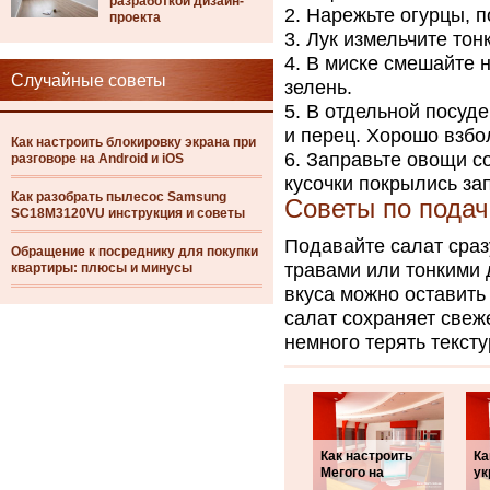
разработкой дизайн-
Нарежьте огурцы, п
проекта
Лук измельчите тон
В миске смешайте 
Случайные советы
зелень.
В отдельной посуде
и перец. Хорошо взбо
Как настроить блокировку экрана при
Заправьте овощи со
разговоре на Android и iOS
кусочки покрылись за
Как разобрать пылесос Samsung
Советы по подач
SC18M3120VU инструкция и советы
Подавайте салат сраз
Обращение к посреднику для покупки
травами или тонкими
квартиры: плюсы и минусы
вкуса можно оставить 
салат сохраняет свеж
немного терять тексту
Как настроить
Ка
Мегого на
ук