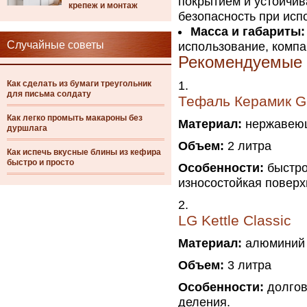
покрытием и устойчи
крепеж и монтаж
безопасность при исп
Масса и габариты:
Случайные советы
использование, компа
Рекомендуемые м
Как сделать из бумаги треугольник
для письма солдату
Тефаль Керамик Gu
Как легко промыть макароны без
Материал:
нержавеющ
дуршлага
Объем:
2 литра
Как испечь вкусные блины из кефира
быстро и просто
Особенности:
быстро 
износостойкая поверхн
LG Kettle Classic
Материал:
алюминий 
Объем:
3 литра
Особенности:
долгове
деления.