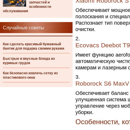
Xiaomi Roborock S
запчастей и
особенности
Обеспечивает мощное
обслуживания
полоскания и специал
Распознает тип повер
Случайные советы
очистки.
Ecovacs Deebot T
Как сделать красивый бумажный
бантик для подарка своими руками
Имеет функцию aerofo
Быстрые и вкусные блюда из
автоматическую чистк
куриных грудок
камерам и лазерным 
Как безопасно извлечь сетку из
пластикового окна
Roborock S6 MaxV
Обеспечивает баланс
улучшенная система щ
управление через мо
уборки.
Особенности, ко