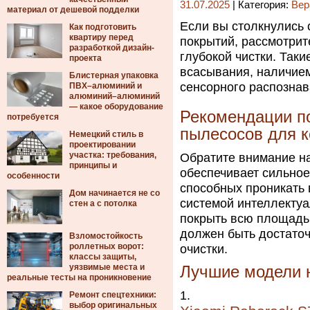
31.07.2025
| Категория:
Вер
материал от дешевой подделки
Если вы столкнулись
Как подготовить
квартиру перед
покрытий, рассмотрит
разработкой дизайн-
глубокой чистки. Так
проекта
всасывания, наличие
Блистерная упаковка
сенсорного распознав
ПВХ–алюминий и
алюминий–алюминий
— какое оборудование
Рекомендации п
потребуется
пылесосов для 
Немецкий стиль в
проектировании
участка: требования,
Обратите внимание н
принципы и
обеспечивает сильное
особенности
способных проникать
Дом начинается не со
системой интеллекту
стен а с потолка
покрыть всю площадь 
должен быть достаточ
Взломостойкость
роллетных ворот:
очистки.
классы защиты,
уязвимые места и
Лучшие модели н
реальные тесты на проникновение
Ремонт спецтехники:
выбор оригинальных