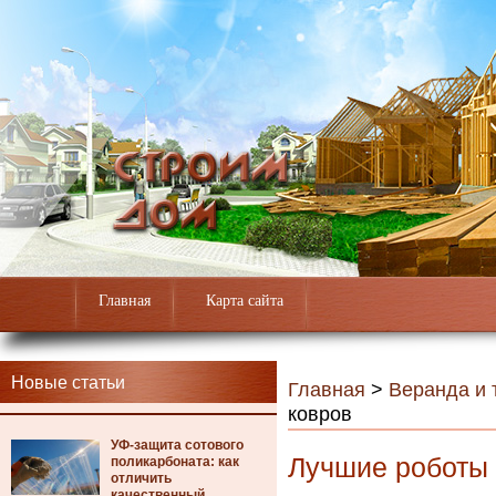
Главная
Карта сайта
Новые статьи
Главная
>
Веранда и 
ковров
УФ-защита сотового
Лучшие роботы 
поликарбоната: как
отличить
качественный