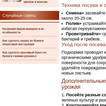
крепеж и монтаж
Техника посева и 
Семена»
засевайте 
Случайные советы
около 20-25 см.
Полив»
устраивайте
избегая переувлажне
Названия видов макарон и их
особенности
Проветривайте»
гр
бактерий и грибков.
Как сделать пушку из бумаги
Уход после посева
пошаговая инструкция
Подкормки проводят 
Как сделать красивый букет из
бумаги своими руками.1
органическими удобр
поверхности для сохр
удаляйте поврежденны
новых листьев.
Дополнительные
урожая
Посейте разные с
зеленых культур и раз
Контролируйте вр