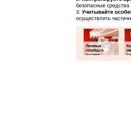
безопасные средства
Учитывайте особе
осуществлять частичн
Ленивые
Ка
голубцы в
ом
духовке
св