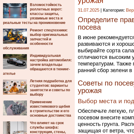
урожая
Взломостойкость
роллетных ворот:
31.07.2025
| Категория:
Вер
классы защиты,
Определите пра
уязвимые места и
реальные тесты на проникновение
посева
Ремонт спецтехники:
выбор оригинальных
В июне рекомендуется
запчастей и
развиваются и хорошо
особенности
обслуживания
выбирайте сорта сала
Индивидуальная
отличаются высоким 
настройка автомобиля:
температурам. Также 
зачем владельцы
обращаются в тюнинг-
ранний сбор зелени в
ателье
Летняя подработка для
Советы по посев
студентов: варианты
урожая
занятости и советы по
выбору
Выбор места и под
Применение
известнякового щебня
Обеспечьте легкую, 
в строительстве и его
основные достоинства
посевом внесите комп
Что влияет на срок
ценность грунта. Рас
службы шкафа:
защищая от ветра, чт
конструкция, стены,