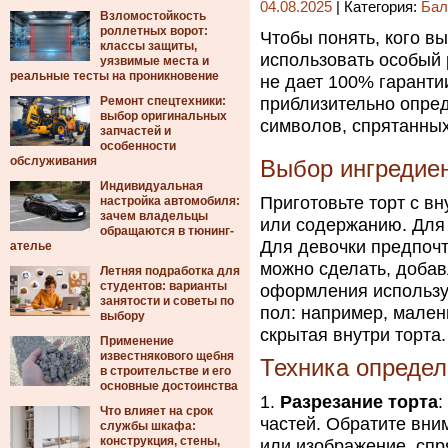
04.08.2025
| Категория:
Бал
Взломостойкость
роллетных ворот:
Чтобы понять, кого в
классы защиты,
использовать особый 
уязвимые места и
реальные тесты на проникновение
не дает 100% гаранти
Ремонт спецтехники:
приблизительно опре
выбор оригинальных
символов, спрятанных
запчастей и
особенности
обслуживания
Выбор ингредие
Индивидуальная
Приготовьте торт с в
настройка автомобиля:
зачем владельцы
или содержанию. Для 
обращаются в тюнинг-
Для девочки предпочт
ателье
можно сделать, добав
Летняя подработка для
студентов: варианты
оформления использу
занятости и советы по
пол: например, мален
выбору
скрытая внутри торта.
Применение
известнякового щебня
Техника определ
в строительстве и его
основные достоинства
Разрезание торта
:
Что влияет на срок
частей. Обратите вни
службы шкафа:
конструкция, стены,
или изображение, спр