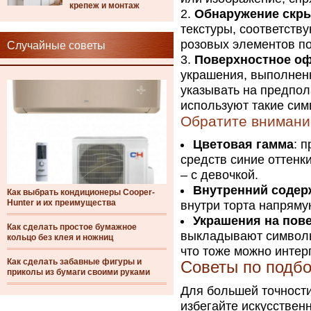
крепеж и монтаж
Обнаружение скр
текстуры, соответств
розовых элементов по
Случайные советы
Поверхностное о
украшения, выполненн
указывать на предпол
используют такие сим
Обратите внимани
Цветовая гамма
: 
средств синие оттенк
– с девочкой.
Внутренний соде
Как выбрать кондиционеры Cooper-
Hunter и их преимущества
внутри торта напряму
Украшения на пов
Как сделать простое бумажное
выкладывают символы
кольцо без клея и ножниц
что тоже можно интер
Как сделать забавные фигуры и
Советы по подбо
приколы из бумаги своими руками
Для большей точности
избегайте искусствен