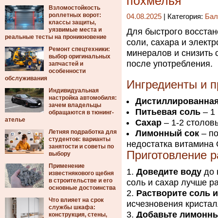
похмелья
Взломостойкость
роллетных ворот:
04.08.2025
| Категория:
Бал
классы защиты,
уязвимые места и
Для быстрого восстан
реальные тесты на проникновение
соли, сахара и элект
Ремонт спецтехники:
минералов и снизить 
выбор оригинальных
после употребления.
запчастей и
особенности
обслуживания
Ингредиенты и 
Индивидуальная
настройка автомобиля:
Дистиллированная
зачем владельцы
Питьевая соль
– 1 
обращаются в тюнинг-
ателье
Сахар
– 1-2 столовы
Летняя подработка для
Лимонный сок
– по
студентов: варианты
недостатка витамина 
занятости и советы по
Приготовление р
выбору
Применение
Доведите воду
до 
известнякового щебня
в строительстве и его
соль и сахар лучше р
основные достоинства
Растворите соль и
Что влияет на срок
исчезновения кристал
службы шкафа:
Добавьте лимонны
конструкция, стены,