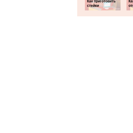
Как приготовить
Ка
стейки
от