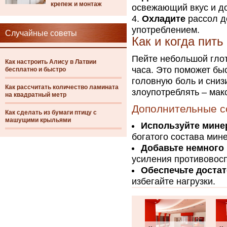
крепеж и монтаж
освежающий вкус и д
Охладите
рассол д
употреблением.
Случайные советы
Как и когда пить
Пейте небольшой глот
Как настроить Алису в Латвии
часа. Это поможет бы
бесплатно и быстро
головную боль и сниз
Как рассчитать количество ламината
злоупотреблять – мак
на квадратный метр
Дополнительные с
Как сделать из бумаги птицу с
машущими крыльями
Используйте мине
богатого состава мин
Добавьте немного
усиления противовос
Обеспечьте доста
избегайте нагрузки.