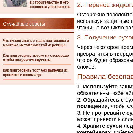
в строительстве и его
2. Перенос жидког
основные достоинства
Осторожно перелейте
используя защитные п
Случайные советы
чтобы не возникло раз
3. Получение сухо
Что нужно знать о транспортировке и
монтаже металлической черепицы
Через некоторое вре
превратится в твердо
Как приготовить треску на сковороде
что он будет образов
чтобы получился вкусным
блоков.
Как приготовить торт без выпечки из
пряников и шоколада
Правила безопа
Используйте защи
обязательны, избегайт
Обращайтесь с су
помещении
, чтобы C
Не прогревайте су
может привести к сил
Храните сухой ле
контейнерах
, избега