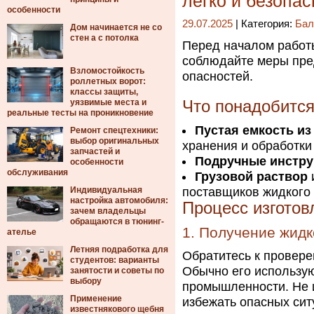
легко и безопас
особенности
29.07.2025
| Категория:
Бал
Дом начинается не со
стен а с потолка
Перед началом работ
соблюдайте меры пре
Взломостойкость
опасностей.
роллетных ворот:
классы защиты,
уязвимые места и
Что понадобится
реальные тесты на проникновение
Пустая емкость из
Ремонт спецтехники:
выбор оригинальных
хранения и обработки
запчастей и
Подручные инстр
особенности
обслуживания
Грузовой раствор
Индивидуальная
поставщиков жидкого 
настройка автомобиля:
Процесс изготов
зачем владельцы
обращаются в тюнинг-
1. Получение жид
ателье
Летняя подработка для
Обратитесь к провере
студентов: варианты
Обычно его использую
занятости и советы по
выбору
промышленности. Не 
Применение
избежать опасных сит
известнякового щебня