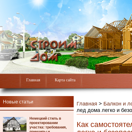
Главная
Карта сайта
Новые статьи
Главная
>
Балкон и л
лед дома легко и без
Немецкий стиль в
Как самостояте
проектировании
участка: требования,
принципы и