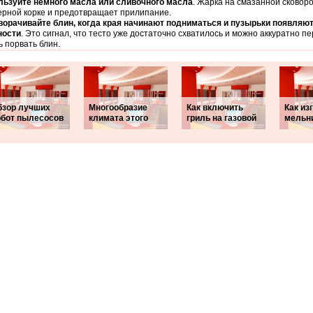
льзуйте немного масла или сливочного масла
. Жарка на смазанной сковор
рной корке и предотвращает прилипание.
орачивайте блин, когда края начинают подниматься и пузырьки появляют
ности
. Это сигнал, что тесто уже достаточно схватилось и можно аккуратно п
ь порвать блин.
бзор лучших
Многообразие
Как включить
Как из
обот пылесосов
климата этого
гриль на газовой
мельн