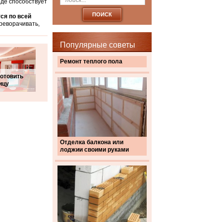
оде способствует
ся по всей
ереворачивать,
Популярные советы
Ремонт теплого пола
готовить
ицу
Отделка балкона или
лоджии своими руками