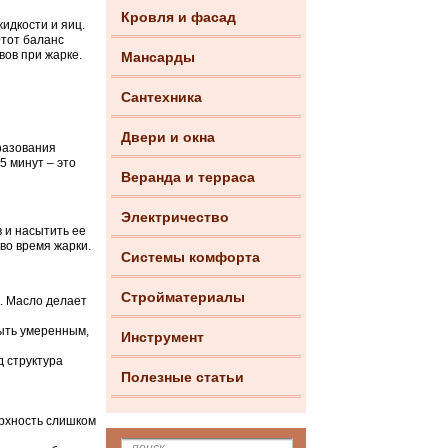
Кровля и фасад
идкости и яиц.
Этот баланс
вов при жарке.
Мансарды
Сантехника
Двери и окна
разования
5 минут – это
Веранда и терраса
Электричество
 и насытить ее
во время жарки.
Системы комфорта
Стройматериалы
. Масло делает
ыть умеренным,
Инструмент
 структура
Полезные статьи
ерхность слишком