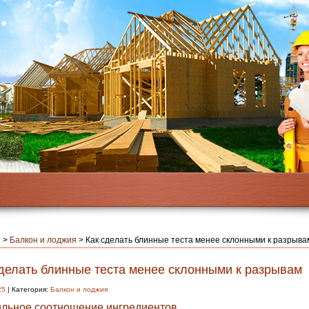
я
>
Балкон и лоджия
>
Как сделать блинные теста менее склонными к разрыва
сделать блинные теста менее склонными к разрывам
25
| Категория:
Балкон и лоджия
льное соотношение ингредиентов