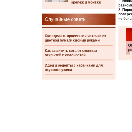
Испо
крепеж и монтаж
равноме
Перев
поверх
не бояс
Случайные советы
Как сделать красивые листочки из
цветной бумаги своими руками
О
р
Как защитить кота от оконных
открытий и опасностей
Идеи и рецепты с кабачками для
вкусного ужина