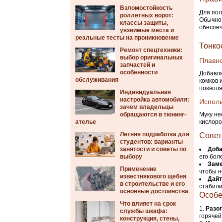
Взломостойкость
Для пол
роллетных ворот:
Обычно 
классы защиты,
обеспеч
уязвимые места и
реальные тесты на проникновение
Тонко
Ремонт спецтехники:
выбор оригинальных
Плавно
запчастей и
особенности
Добавля
обслуживания
комков 
позволя
Индивидуальная
настройка автомобиля:
Исполь
зачем владельцы
обращаются в тюнинг-
Муку не
ателье
кислоро
Летняя подработка для
Совет
студентов: варианты
занятости и советы по
Доба
выбору
его бол
Заме
Применение
чтобы н
известнякового щебня
Дайт
в строительстве и его
стабили
основные достоинства
Особе
Что влияет на срок
Разо
службы шкафа:
горячей
конструкция, стены,