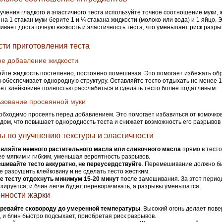
учения гладкого и эластичного теста используйте точное соотношение муки, ж
на 1 стакан муки берите 1 и ¼ стакана жидкости (молоко или вода) и 1 яйцо. 
ивает достаточную вязкость и эластичность теста, что уменьшает риск разры
сти приготовления теста
е добавление жидкости
йте жидкость постепенно, постоянно помешивая. Это помогает избежать об
и обеспечивает однородную структуру. Оставляйте тесто отдыхать не менее 1
ет клейковине полностью расслабиться и сделать тесто более податливым.
зование просеянной муки
обходимо просеять перед добавлением. Это помогает избавиться от комочков
дом, что повышает однородность теста и снижает возможность его разрывов 
ы по улучшению текстуры и эластичности
вляйте немного растительного масла или сливочного масла
прямо в тесто
ее мягким и гибким, уменьшая вероятность разрывов.
шивайте тесто аккуратно, не переусердствуйте
. Перемешивание должно б
е разрушить клейковину и не сделать тесто жестким.
е тесту отдохнуть минимум 15-20 минут
после замешивания. За этот период
зируется, и блин легче будет переворачивать, а разрывы уменьшатся.
нности жарки
гревайте сковороду до умеренной температуры
. Высокий огонь делает пов
, и блин быстро подсыхает, приобретая риск разрывов.