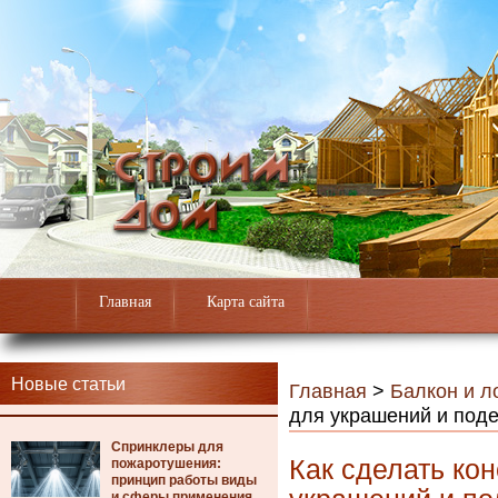
Главная
Карта сайта
Новые статьи
Главная
>
Балкон и л
для украшений и под
Спринклеры для
Как сделать кон
пожаротушения:
принцип работы виды
и сферы применения