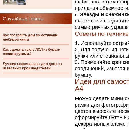
шаблонов, затем сфор
придания объемности
Звезды и снежинк
Случайные советы
вырежьте и соединит
симметричных украше
Советы по техник
Как построить дом по мотиванм
любимой книги
Используйте остры
Для получения четк
Как сделать куклу ЛОЛ из бумаги
своими руками.1
ручки или специальны
Применяйте крепкие
Лучшие кофемашины для дома от
соединений, избегая 
известных производителей
бумагу.
Идеи для самост
А4
Можно делать мини-ск
рамки для фотографий
цветов вырежьте неск
сформируйте бутон и 
декоративных элемент