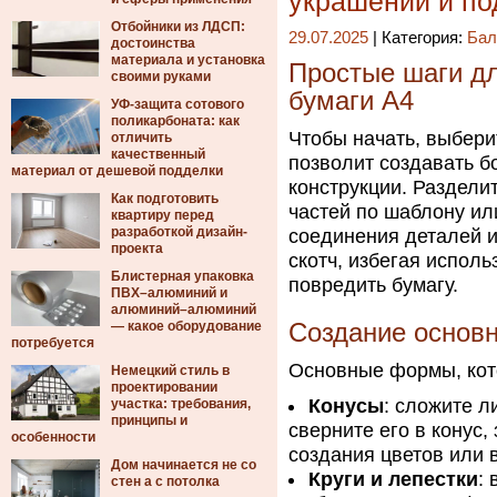
украшений и по
Отбойники из ЛДСП:
29.07.2025
| Категория:
Бал
достоинства
материала и установка
Простые шаги дл
своими руками
бумаги А4
УФ-защита сотового
поликарбоната: как
Чтобы начать, выбери
отличить
качественный
позволит создавать 
материал от дешевой подделки
конструкции. Раздели
Как подготовить
частей по шаблону ил
квартиру перед
разработкой дизайн-
соединения деталей и
проекта
скотч, избегая испол
Блистерная упаковка
повредить бумагу.
ПВХ–алюминий и
алюминий–алюминий
— какое оборудование
Создание основ
потребуется
Основные формы, кото
Немецкий стиль в
проектировании
Конусы
: сложите л
участка: требования,
принципы и
сверните его в конус
особенности
создания цветов или в
Дом начинается не со
Круги и лепестки
:
стен а с потолка