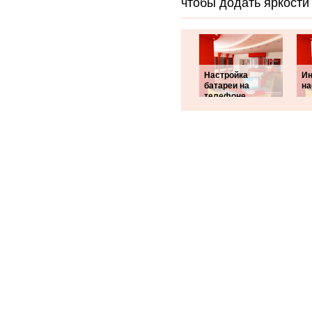
чтобы додать яркости
Настройка
Ин
батареи на
на
телефоне