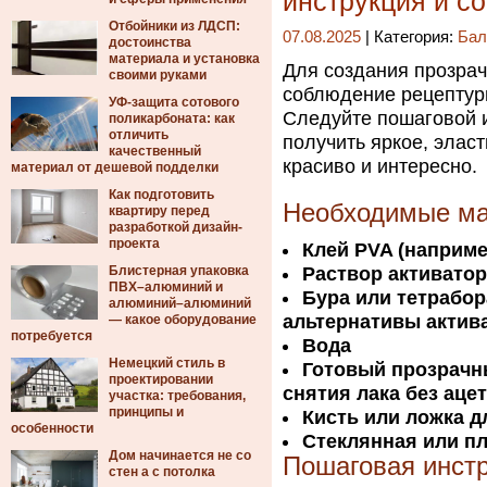
инструкция и с
Отбойники из ЛДСП:
07.08.2025
| Категория:
Бал
достоинства
материала и установка
Для создания прозрач
своими руками
соблюдение рецептур
УФ-защита сотового
Следуйте пошаговой и
поликарбоната: как
отличить
получить яркое, элас
качественный
красиво и интересно.
материал от дешевой подделки
Как подготовить
Необходимые м
квартиру перед
разработкой дизайн-
проекта
Клей PVA (наприме
Блистерная упаковка
Раствор активатор
ПВХ–алюминий и
Бура или тетрабор
алюминий–алюминий
альтернативы актив
— какое оборудование
потребуется
Вода
Немецкий стиль в
Готовый прозрачн
проектировании
снятия лака без аце
участка: требования,
принципы и
Кисть или ложка 
особенности
Стеклянная или п
Дом начинается не со
Пошаговая инст
стен а с потолка