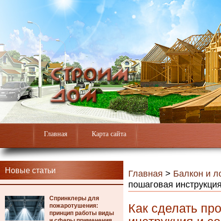
Главная
Карта сайта
Новые статьи
Главная
>
Балкон и л
пошаговая инструкция
Спринклеры для
Как сделать пр
пожаротушения:
принцип работы виды
и сферы применения