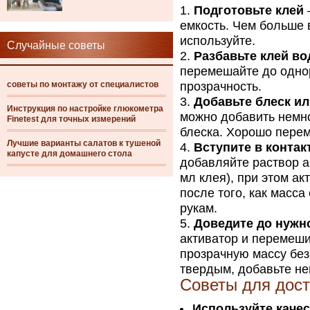
Подготовьте клей
емкость. Чем больше 
используйте.
Случайные советы
Разбавьте клей во
перемешайте до однор
советы по монтажу от специалистов
прозрачность.
Добавьте блеск ил
Инструкция по настройке глюкометра
можно добавить немно
Finetest для точных измерений
блеска. Хорошо пере
Лучшие варианты салатов к тушеной
Вступите в контак
капусте для домашнего стола
добавляйте раствор а
мл клея), при этом а
после того, как масса
рукам.
Доведите до нужн
активатор и перемеши
прозрачную массу без
твердым, добавьте не
Советы для дос
Используйте каче