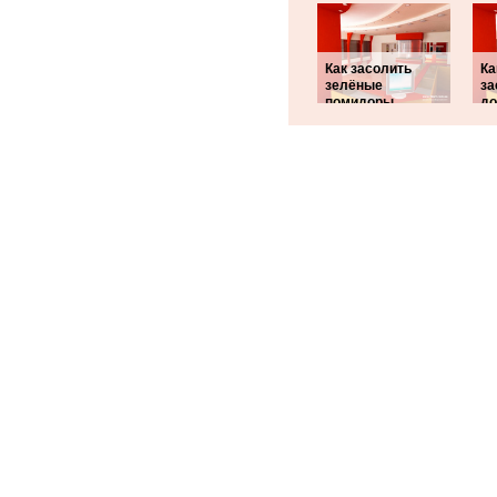
Как засолить
Ка
зелёные
за
помидоры
д