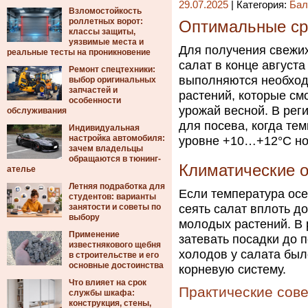
29.07.2025
| Категория:
Бал
Взломостойкость
роллетных ворот:
Оптимальные сро
классы защиты,
уязвимые места и
Для получения свежих
реальные тесты на проникновение
салат в конце августа
Ремонт спецтехники:
выполняются необход
выбор оригинальных
запчастей и
растений, которые см
особенности
урожай весной. В рег
обслуживания
для посева, когда те
Индивидуальная
настройка автомобиля:
уровне +10…+12°C ноч
зачем владельцы
обращаются в тюнинг-
Климатические о
ателье
Летняя подработка для
Если температура ос
студентов: варианты
занятости и советы по
сеять салат вплоть д
выбору
молодых растений. В 
Применение
затевать посадки до 
известнякового щебня
холодов у салата был
в строительстве и его
основные достоинства
корневую систему.
Что влияет на срок
Практические сове
службы шкафа:
конструкция, стены,