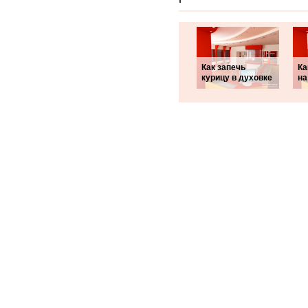
Как запечь
Ка
курицу в духовке
на