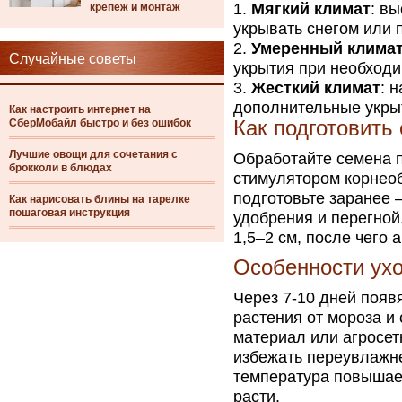
Мягкий климат
: вы
крепеж и монтаж
укрывать снегом или 
Умеренный клима
Случайные советы
укрытия при необходи
Жесткий климат
: 
дополнительные укрыт
Как настроить интернет на
СберМобайл быстро и без ошибок
Как подготовить
Лучшие овощи для сочетания с
Обработайте семена 
брокколи в блюдах
стимулятором корнео
подготовьте заранее 
Как нарисовать блины на тарелке
пошаговая инструкция
удобрения и перегной
1,5–2 см, после чего 
Особенности ухо
Через 7-10 дней появ
растения от мороза и
материал или агросет
избежать переувлажне
температура повышает
расти.