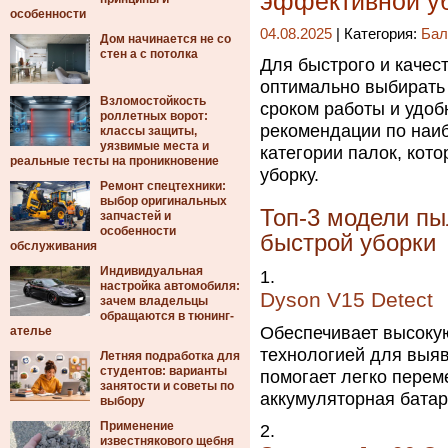
эффективной у
особенности
04.08.2025
| Категория:
Бал
Дом начинается не со
стен а с потолка
Для быстрого и качес
оптимально выбирать
Взломостойкость
сроком работы и удоб
роллетных ворот:
рекомендации по наи
классы защиты,
уязвимые места и
категории палок, кот
реальные тесты на проникновение
уборку.
Ремонт спецтехники:
выбор оригинальных
Топ-3 модели п
запчастей и
особенности
быстрой уборки
обслуживания
Индивидуальная
настройка автомобиля:
Dyson V15 Detect
зачем владельцы
обращаются в тюнинг-
Обеспечивает высоку
ателье
технологией для выя
Летняя подработка для
студентов: варианты
помогает легко перем
занятости и советы по
аккумуляторная батар
выбору
Применение
известнякового щебня