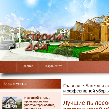
Главная
Карта сайта
Новые статьи
Главная
>
Балкон и л
и эффективной уборк
Немецкий стиль в
Лучшие пылесос
проектировании
участка: требования,
принципы и