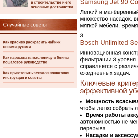
Samsung Jet 90 Co
в строительстве и его
основные достоинства
Легкий и манёвренны
множество насадок, 
Случайные советы
мягкой мебели. Время
Bosch Unlimited Se
Как красиво раскрасить чайник
своими руками
Инновационная конст
Как нарисовать масленицу и блины
фильтрации 3 уровня
пошаговое руководство
справляется с различ
ежедневных задач.
Как приготовить эскалоп пошаговая
инструкция и советы
Ключевые крите
эффективной уб
Мощность всасыв
чтобы легко собрать 
Время работы акк
автономностью не мен
перерыва.
Насадки и аксессу